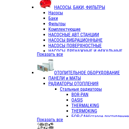
ФЛАНЦЫ / ВТУЛКИ
НАСОСЫ, БАКИ, ФИЛЬТРЫ
ТРОЙНИКИ ПЕРЕХОДНЫЕ / СОЕД
Насосы
ТРОЙНИКИ С ВНУТРЕННЕЙ РЕЗЬБ
Баки
ТРОЙНИКИ С НАРУЖНОЙ РЕЗЬБОЙ
Фильтры
КОЛЬЦА РЕЗИНОВЫЕ
Комплектующие
ТРУБЫ НАПОРНЫЕ
НАСОСНЫЕ АВТ СТАНЦИИ
ТРУБЫ ГОФРИРОВАННЫЕ ДВУХСЛ.
НАСОСЫ ВИБРАЦИОННЫНЕ
ТРУБЫ ПОЛИЭТИЛЕНОВЫЕ
НАСОСЫ ПОВЕРХНОСТНЫЕ
НАСОСЫ ДРЕНАЖНЫЕ И ФЕКАЛЬНЫЕ
Показать все
НАСОСЫ ПОВЫСИТ и ЦИРКУЛЯЦИОННЫ
НАСОСЫ СКВАЖИННЫЕ
ОТОПИТЕЛЬНОЕ ОБОРУДОВАНИЕ
ПАНЕЛИ и МАТЫ
РАДИАТОРЫ ОТОПЛЕНИЯ
Стальные радиаторы
BOR-PAN
OASIS
THERMALKING
THERMOKING
БОР-САН(старое поступление,
Показать все
БОРСАН
AZARIO