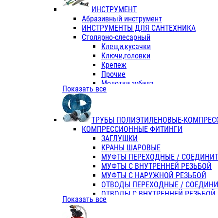
ИНСТРУМЕНТ
Абразивный инструмент
ИНСТРУМЕНТЫ ДЛЯ САНТЕХНИКА
Столярно-слесарный
Клещи,кусачки
Ключи,головки
Крепеж
Прочие
Молотки,зубила
Показать все
Пассатижи,тонкогубцы,утконосы
Напильники,надфили,рашпили
Ножовки по дереву
ТРУБЫ ПОЛИЭТИЛЕНОВЫЕ-КОМПРЕС
Отвертки
КОМПРЕССИОННЫЕ ФИТИНГИ
Хоз. инвентарь
ЗАГЛУШКИ
ЭЛ. ИНСТРУМЕНТ OASIS
КРАНЫ ШАРОВЫЕ
МУФТЫ ПЕРЕХОДНЫЕ / СОЕДИНИ
МУФТЫ С ВНУТРЕННЕЙ РЕЗЬБОЙ
МУФТЫ С НАРУЖНОЙ РЕЗЬБОЙ
ОТВОДЫ ПЕРЕХОДНЫЕ / СОЕДИН
ОТВОДЫ С ВНУТРЕННЕЙ РЕЗЬБОЙ
Показать все
ОТВОДЫ С НАРУЖНОЙ РЕЗЬБОЙ
СЕДЕЛКИ