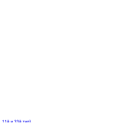
ИНИТЕЛЬНЫЕ
ОЙ
Е
 11й и 33й тип)