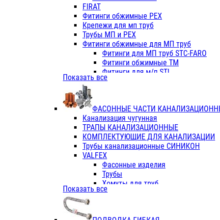
Фитинги ПП белые
FIRAT
Фитинги ПП белые
Фитинги обжимные PEX
Фитинги ППс металл.белые
Крепежи для мп труб
VALFEX
Трубы МП и PEX
Трубы PE-RT
Фитинги обжимные для МП труб
Трубы ПП водопровод белые
Фитинги для МП труб STC-FARO
Трубы ПП водопровод серые
Фитинги обжимные ТМ
Трубы армированные стекловолок
Фитинги для м/п STI
Показать все
Трубы армированные стекловолок
Фитинги для МП труб TITAN
Фитинги ПП серые
Фитинги для МП труб JIF
Краны
VALTEC
Фитинги с металл. серые
ФАСОННЫЕ ЧАСТИ КАНАЛИЗАЦИОНН
TK
Фитинги ПП (серые)
Канализация чугунная
VALFEX
Фитинги ПП белые
ТРАПЫ КАНАЛИЗАЦИОННЫЕ
Краны
КОМПЛЕКТУЮЩИЕ ДЛЯ КАНАЛИЗАЦИИ
Фитинги ПП (белые)
Трубы канализационные СИНИКОН
Фитинги ПП с металлом бел
VALFEX
ПК КОНТУР
Фасонные изделия
Краны полипропиленовые
Трубы
Трубы полипропиленивые
Хомуты для труб
Показать все
Труба PPR PN20
ПВХ (стройполимер)
Труба PPR-AL-PPR PN25(цент
Трубы
Труба PPR-GF-PPR PN25(арми
Фасонные изделия
Фитинги полипропиленовые