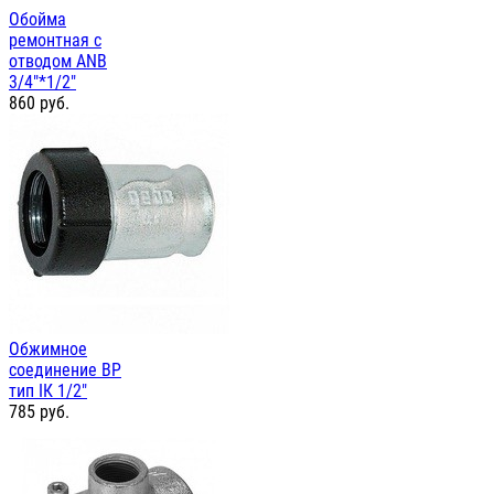
Обойма
ремонтная с
отводом ANB
3/4"*1/2"
860
руб.
Обжимное
соединение ВР
тип IК 1/2"
785
руб.