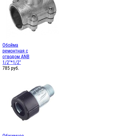
Обойма
ремонтная с
отводом ANB
1/2"*1/2"
785
руб.
Обжимное