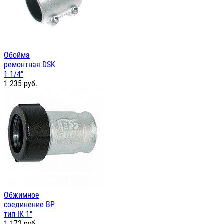
Обойма
ремонтная DSK
1 1/4"
1 235
руб.
Обжимное
соединение ВР
тип IК 1"
1 172
руб.