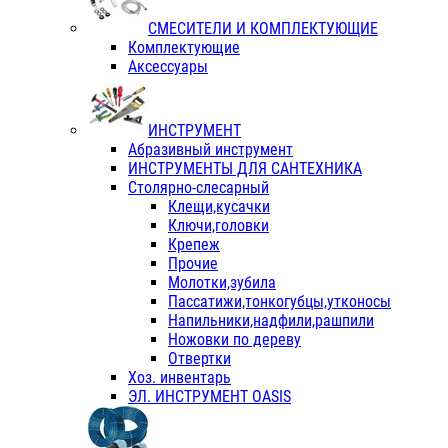
СМЕСИТЕЛИ И КОМПЛЕКТУЮЩИЕ
Комплектующие
Аксессуары
ИНСТРУМЕНТ
Абразивный инструмент
ИНСТРУМЕНТЫ ДЛЯ САНТЕХНИКА
Столярно-слесарный
Клещи,кусачки
Ключи,головки
Крепеж
Прочие
Молотки,зубила
Пассатижи,тонкогубцы,утконосы
Напильники,надфили,рашпили
Ножовки по дереву
Отвертки
Хоз. инвентарь
ЭЛ. ИНСТРУМЕНТ OASIS