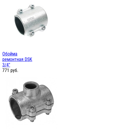
Обойма
ремонтная DSK
3/4"
771
руб.