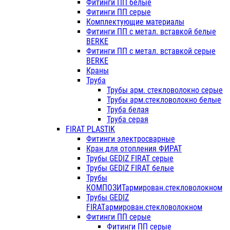
Фитинги ПП белые
Фитинги ПП серые
Комплектующие материалы
Фитинги ПП с метал. вставкой белые
BERKE
Фитинги ПП с метал. вставкой серые
BERKE
Краны
Труба
Трубы арм. стекловолокно серые
Трубы арм.стекловолокно белые
Труба белая
Труба серая
FIRAT PLASTIK
Фитинги электросварные
Кран для отопления ФИРАТ
Трубы GEDIZ FIRAT серые
Трубы GEDIZ FIRAT белые
Трубы
КОМПОЗИТармирован.стекловолокном
Трубы GEDIZ
FIRATармирован.стекловолокном
Фитинги ПП серые
Фитинги ПП серые