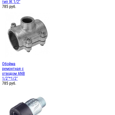
тип IК 1/2"
785
руб.
Обойма
ремонтная с
отводом ANB
1/2"*1/2"
785
руб.