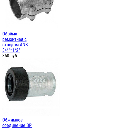
Обойма
ремонтная с
отводом ANB
3/4"*1/2"
860
руб.
Обжимное
соединение ВР