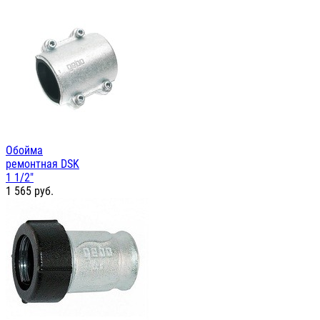
Обойма
ремонтная DSK
1 1/2"
1 565
руб.