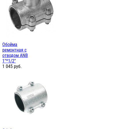
Обойма
ремонтная с
отводом ANB
1"*1/2"
1 045
руб.