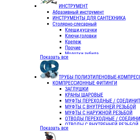
ИНСТРУМЕНТ
Абразивный инструмент
ИНСТРУМЕНТЫ ДЛЯ САНТЕХНИКА
Столярно-слесарный
Клещи,кусачки
Ключи,головки
Крепеж
Прочие
Молотки,зубила
Показать все
Пассатижи,тонкогубцы,утконосы
Напильники,надфили,рашпили
Ножовки по дереву
ТРУБЫ ПОЛИЭТИЛЕНОВЫЕ-КОМПРЕС
Отвертки
КОМПРЕССИОННЫЕ ФИТИНГИ
Хоз. инвентарь
ЗАГЛУШКИ
ЭЛ. ИНСТРУМЕНТ OASIS
КРАНЫ ШАРОВЫЕ
МУФТЫ ПЕРЕХОДНЫЕ / СОЕДИНИ
МУФТЫ С ВНУТРЕННЕЙ РЕЗЬБОЙ
МУФТЫ С НАРУЖНОЙ РЕЗЬБОЙ
ОТВОДЫ ПЕРЕХОДНЫЕ / СОЕДИН
ОТВОДЫ С ВНУТРЕННЕЙ РЕЗЬБОЙ
Показать все
ОТВОДЫ С НАРУЖНОЙ РЕЗЬБОЙ
СЕДЕЛКИ