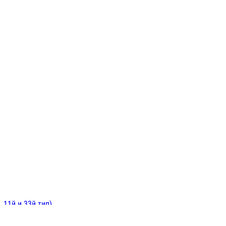
ИНИТЕЛЬНЫЕ
ОЙ
Е
 11й и 33й тип)