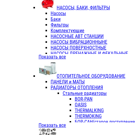
ФЛАНЦЫ / ВТУЛКИ
НАСОСЫ, БАКИ, ФИЛЬТРЫ
ТРОЙНИКИ ПЕРЕХОДНЫЕ / СОЕД
Насосы
ТРОЙНИКИ С ВНУТРЕННЕЙ РЕЗЬБ
Баки
ТРОЙНИКИ С НАРУЖНОЙ РЕЗЬБОЙ
Фильтры
КОЛЬЦА РЕЗИНОВЫЕ
Комплектующие
ТРУБЫ НАПОРНЫЕ
НАСОСНЫЕ АВТ СТАНЦИИ
ТРУБЫ ГОФРИРОВАННЫЕ ДВУХСЛ.
НАСОСЫ ВИБРАЦИОННЫНЕ
ТРУБЫ ПОЛИЭТИЛЕНОВЫЕ
НАСОСЫ ПОВЕРХНОСТНЫЕ
НАСОСЫ ДРЕНАЖНЫЕ И ФЕКАЛЬНЫЕ
Показать все
НАСОСЫ ПОВЫСИТ и ЦИРКУЛЯЦИОННЫ
НАСОСЫ СКВАЖИННЫЕ
ОТОПИТЕЛЬНОЕ ОБОРУДОВАНИЕ
ПАНЕЛИ и МАТЫ
РАДИАТОРЫ ОТОПЛЕНИЯ
Стальные радиаторы
BOR-PAN
OASIS
THERMALKING
THERMOKING
БОР-САН(старое поступление,
Показать все
БОРСАН
AZARIO