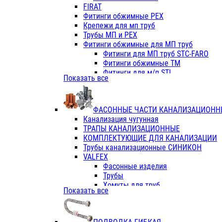
Фитинги ПП белые
FIRAT
Фитинги ПП белые
Фитинги обжимные PEX
Фитинги ППс металл.белые
Крепежи для мп труб
VALFEX
Трубы МП и PEX
Трубы PE-RT
Фитинги обжимные для МП труб
Трубы ПП водопровод белые
Фитинги для МП труб STC-FARO
Трубы ПП водопровод серые
Фитинги обжимные ТМ
Трубы армированные стекловолок
Фитинги для м/п STI
Показать все
Трубы армированные стекловолок
Фитинги для МП труб TITAN
Фитинги ПП серые
Фитинги для МП труб JIF
Краны
VALTEC
Фитинги с металл. серые
ФАСОННЫЕ ЧАСТИ КАНАЛИЗАЦИОНН
TK
Фитинги ПП (серые)
Канализация чугунная
VALFEX
Фитинги ПП белые
ТРАПЫ КАНАЛИЗАЦИОННЫЕ
Краны
КОМПЛЕКТУЮЩИЕ ДЛЯ КАНАЛИЗАЦИИ
Фитинги ПП (белые)
Трубы канализационные СИНИКОН
Фитинги ПП с металлом бел
VALFEX
ПК КОНТУР
Фасонные изделия
Краны полипропиленовые
Трубы
Трубы полипропиленивые
Хомуты для труб
Показать все
Труба PPR PN20
ПВХ (стройполимер)
Труба PPR-AL-PPR PN25(цент
Трубы
Труба PPR-GF-PPR PN25(арми
Фасонные изделия
Фитинги полипропиленовые