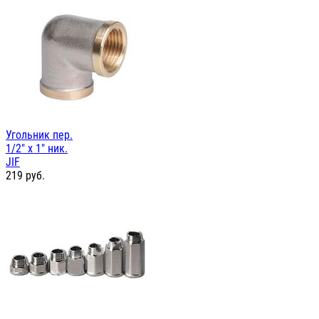
Угольник пер.
1/2" х 1" ник.
JIF
219
руб.