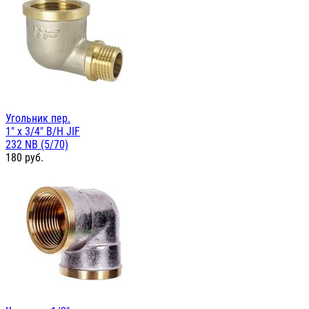
Угольник пер.
1" х 3/4" В/Н JIF
232 NB (5/70)
180
руб.