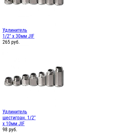
Удлинитель
1/2" х 30мм JIF
265
руб.
Удлинитель
шестигран. 1/2"
х 10мм JIF
98
руб.