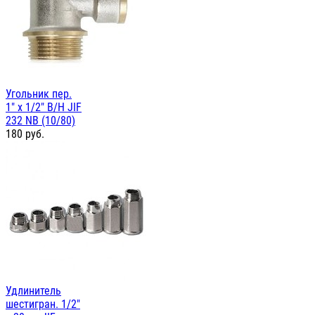
Угольник пер.
1" х 1/2" В/Н JIF
232 NB (10/80)
180
руб.
Удлинитель
шестигран. 1/2"