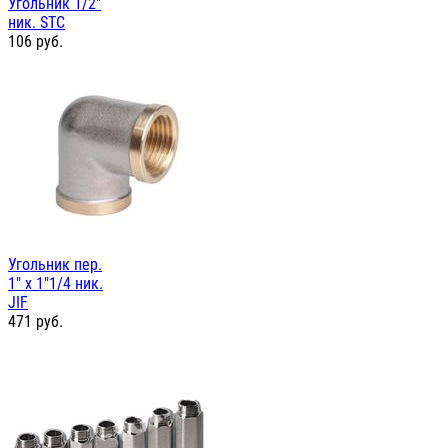
Угольник 1/2"
ник. STC
106
руб.
Угольник пер.
1" х 1"1/4 ник.
JIF
471
руб.