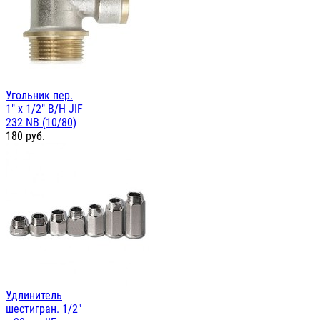
Угольник пер.
1" х 1/2" В/Н JIF
232 NB (10/80)
180
руб.
Удлинитель
шестигран. 1/2"