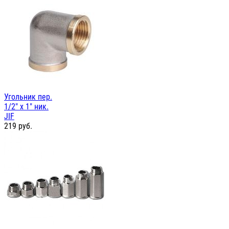
Угольник пер.
1/2" х 1" ник.
JIF
219
руб.