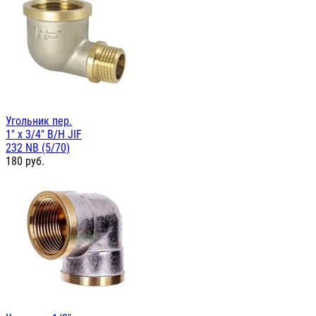
Угольник пер.
1" х 3/4" В/Н JIF
232 NB (5/70)
180
руб.