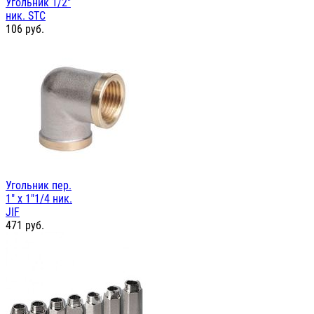
Угольник 1/2"
ник. STC
106
руб.
Угольник пер.
1" х 1"1/4 ник.
JIF
471
руб.