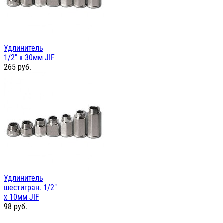
Удлинитель
1/2" х 30мм JIF
265
руб.
Удлинитель
шестигран. 1/2"
х 10мм JIF
98
руб.