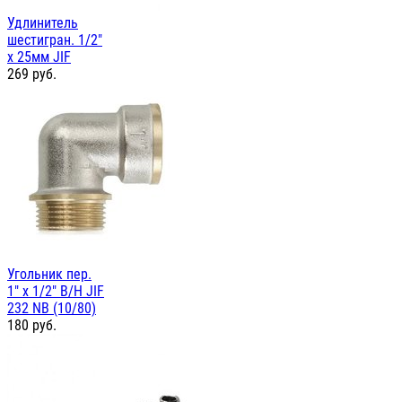
Удлинитель
шестигран. 1/2"
х 25мм JIF
269
руб.
Угольник пер.
1" х 1/2" В/Н JIF
232 NB (10/80)
180
руб.