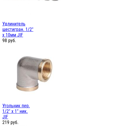
Удлинитель
шестигран. 1/2"
х 10мм JIF
98
руб.
Угольник пер.
1/2" х 1" ник.
JIF
219
руб.