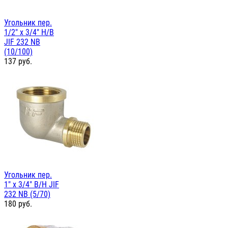
Угольник пер.
1/2" х 3/4" Н/В
JIF 232 NB
(10/100)
137
руб.
Угольник пер.
1" х 3/4" В/Н JIF
232 NB (5/70)
180
руб.