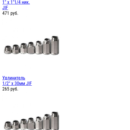
1" х 1"1/4 ник.
JIF
471
руб.
Удлинитель
1/2" х 30мм JIF
265
руб.