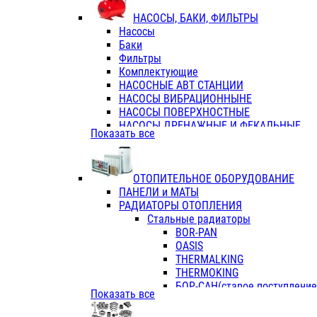
ФЛАНЦЫ / ВТУЛКИ
НАСОСЫ, БАКИ, ФИЛЬТРЫ
ТРОЙНИКИ ПЕРЕХОДНЫЕ / СОЕД
Насосы
ТРОЙНИКИ С ВНУТРЕННЕЙ РЕЗЬБ
Баки
ТРОЙНИКИ С НАРУЖНОЙ РЕЗЬБОЙ
Фильтры
КОЛЬЦА РЕЗИНОВЫЕ
Комплектующие
ТРУБЫ НАПОРНЫЕ
НАСОСНЫЕ АВТ СТАНЦИИ
ТРУБЫ ГОФРИРОВАННЫЕ ДВУХСЛ.
НАСОСЫ ВИБРАЦИОННЫНЕ
ТРУБЫ ПОЛИЭТИЛЕНОВЫЕ
НАСОСЫ ПОВЕРХНОСТНЫЕ
НАСОСЫ ДРЕНАЖНЫЕ И ФЕКАЛЬНЫЕ
Показать все
НАСОСЫ ПОВЫСИТ и ЦИРКУЛЯЦИОННЫ
НАСОСЫ СКВАЖИННЫЕ
ОТОПИТЕЛЬНОЕ ОБОРУДОВАНИЕ
ПАНЕЛИ и МАТЫ
РАДИАТОРЫ ОТОПЛЕНИЯ
Стальные радиаторы
BOR-PAN
OASIS
THERMALKING
THERMOKING
БОР-САН(старое поступление,
Показать все
БОРСАН
AZARIO