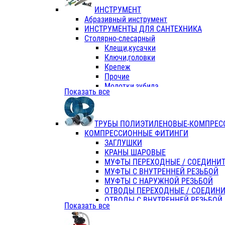
ИНСТРУМЕНТ
Абразивный инструмент
ИНСТРУМЕНТЫ ДЛЯ САНТЕХНИКА
Столярно-слесарный
Клещи,кусачки
Ключи,головки
Крепеж
Прочие
Молотки,зубила
Показать все
Пассатижи,тонкогубцы,утконосы
Напильники,надфили,рашпили
Ножовки по дереву
ТРУБЫ ПОЛИЭТИЛЕНОВЫЕ-КОМПРЕС
Отвертки
КОМПРЕССИОННЫЕ ФИТИНГИ
Хоз. инвентарь
ЗАГЛУШКИ
ЭЛ. ИНСТРУМЕНТ OASIS
КРАНЫ ШАРОВЫЕ
МУФТЫ ПЕРЕХОДНЫЕ / СОЕДИНИ
МУФТЫ С ВНУТРЕННЕЙ РЕЗЬБОЙ
МУФТЫ С НАРУЖНОЙ РЕЗЬБОЙ
ОТВОДЫ ПЕРЕХОДНЫЕ / СОЕДИН
ОТВОДЫ С ВНУТРЕННЕЙ РЕЗЬБОЙ
Показать все
ОТВОДЫ С НАРУЖНОЙ РЕЗЬБОЙ
СЕДЕЛКИ