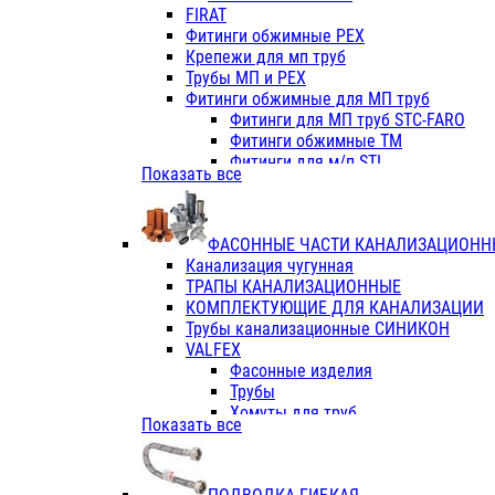
Фитинги ПП белые
FIRAT
Фитинги ПП белые
Фитинги обжимные PEX
Фитинги ППс металл.белые
Крепежи для мп труб
VALFEX
Трубы МП и PEX
Трубы PE-RT
Фитинги обжимные для МП труб
Трубы ПП водопровод белые
Фитинги для МП труб STC-FARO
Трубы ПП водопровод серые
Фитинги обжимные ТМ
Трубы армированные стекловолок
Фитинги для м/п STI
Показать все
Трубы армированные стекловолок
Фитинги для МП труб TITAN
Фитинги ПП серые
Фитинги для МП труб JIF
Краны
VALTEC
Фитинги с металл. серые
ФАСОННЫЕ ЧАСТИ КАНАЛИЗАЦИОНН
TK
Фитинги ПП (серые)
Канализация чугунная
VALFEX
Фитинги ПП белые
ТРАПЫ КАНАЛИЗАЦИОННЫЕ
Краны
КОМПЛЕКТУЮЩИЕ ДЛЯ КАНАЛИЗАЦИИ
Фитинги ПП (белые)
Трубы канализационные СИНИКОН
Фитинги ПП с металлом бел
VALFEX
ПК КОНТУР
Фасонные изделия
Краны полипропиленовые
Трубы
Трубы полипропиленивые
Хомуты для труб
Показать все
Труба PPR PN20
ПВХ (стройполимер)
Труба PPR-AL-PPR PN25(цент
Трубы
Труба PPR-GF-PPR PN25(арми
Фасонные изделия
Фитинги полипропиленовые