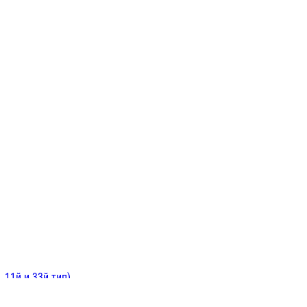
ИНИТЕЛЬНЫЕ
ОЙ
Е
 11й и 33й тип)