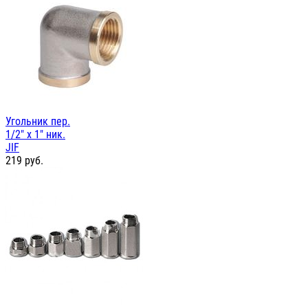
Угольник пер.
1/2" х 1" ник.
JIF
219
руб.