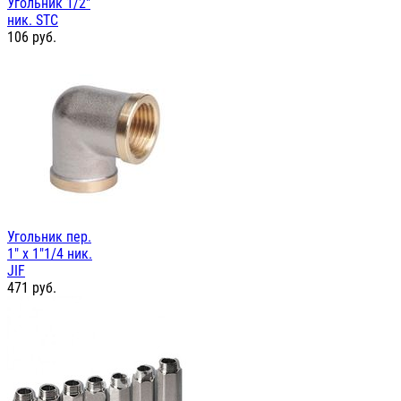
Угольник 1/2"
ник. STC
106
руб.
Угольник пер.
1" х 1"1/4 ник.
JIF
471
руб.