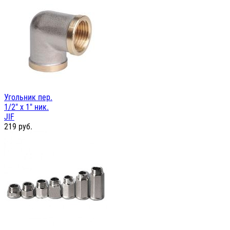
Угольник пер.
1/2" х 1" ник.
JIF
219
руб.