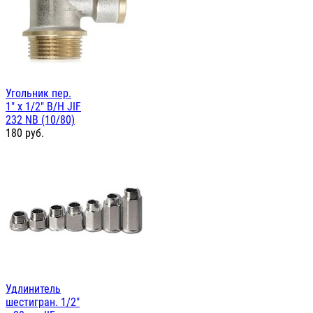
Угольник пер.
1" х 1/2" В/Н JIF
232 NB (10/80)
180
руб.
Удлинитель
шестигран. 1/2"