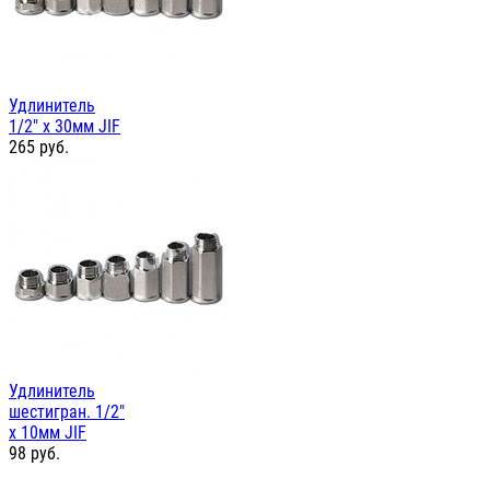
Удлинитель
1/2" х 30мм JIF
265
руб.
Удлинитель
шестигран. 1/2"
х 10мм JIF
98
руб.