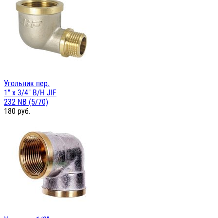
Угольник пер.
1" х 3/4" В/Н JIF
232 NB (5/70)
180
руб.