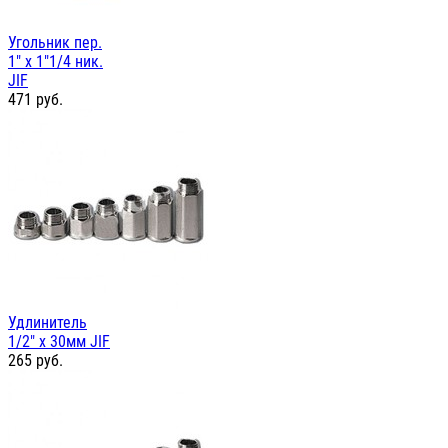
Угольник пер.
1" х 1"1/4 ник.
JIF
471
руб.
Удлинитель
1/2" х 30мм JIF
265
руб.