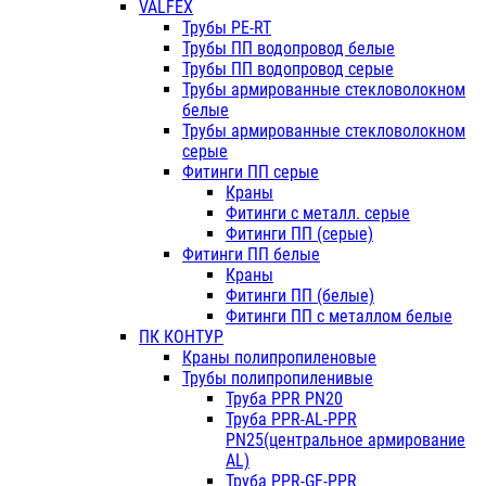
VALFEX
Трубы PE-RT
Трубы ПП водопровод белые
Трубы ПП водопровод серые
Трубы армированные стекловолокном
белые
Трубы армированные стекловолокном
серые
Фитинги ПП серые
Краны
Фитинги с металл. серые
Фитинги ПП (серые)
Фитинги ПП белые
Краны
Фитинги ПП (белые)
Фитинги ПП с металлом белые
ПК КОНТУР
Краны полипропиленовые
Трубы полипропиленивые
Труба PPR PN20
Труба PPR-AL-PPR
PN25(центральное армирование
AL)
Труба PPR-GF-PPR