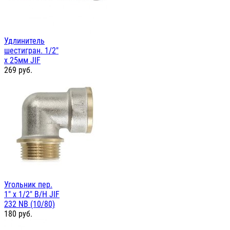
Удлинитель
шестигран. 1/2"
х 25мм JIF
269
руб.
Угольник пер.
1" х 1/2" В/Н JIF
232 NB (10/80)
180
руб.