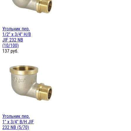
Угольник пер.
1/2" х 3/4" Н/В
JIF 232 NB
(10/100)
137
руб.
Угольник пер.
1" х 3/4" В/Н JIF
232 NB (5/70)