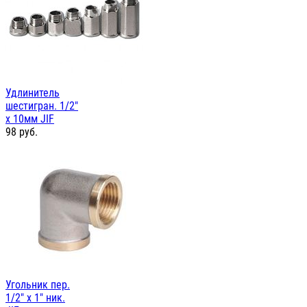
Удлинитель
шестигран. 1/2"
х 10мм JIF
98
руб.
Угольник пер.
1/2" х 1" ник.