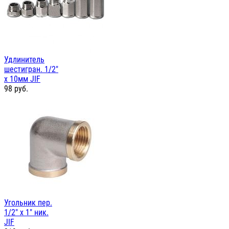
Удлинитель
шестигран. 1/2"
х 10мм JIF
98
руб.
Угольник пер.
1/2" х 1" ник.
JIF