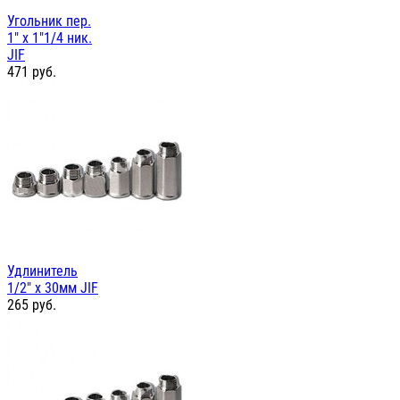
Угольник пер.
1" х 1"1/4 ник.
JIF
471
руб.
Удлинитель
1/2" х 30мм JIF
265
руб.