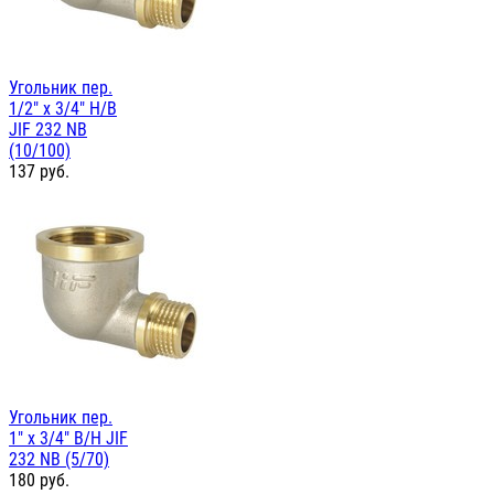
Угольник пер.
1/2" х 3/4" Н/В
JIF 232 NB
(10/100)
137
руб.
Угольник пер.
1" х 3/4" В/Н JIF
232 NB (5/70)
180
руб.