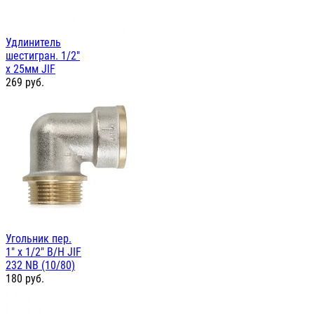
Удлинитель
шестигран. 1/2"
х 25мм JIF
269
руб.
Угольник пер.
1" х 1/2" В/Н JIF
232 NB (10/80)
180
руб.