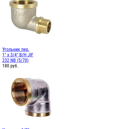
Угольник пер.
1" х 3/4" В/Н JIF
232 NB (5/70)
180
руб.