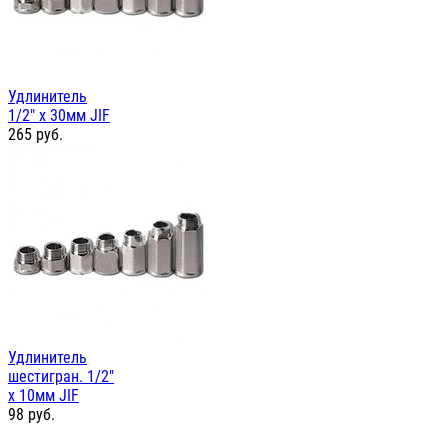
Удлинитель
1/2" х 30мм JIF
265
руб.
Удлинитель
шестигран. 1/2"
х 10мм JIF
98
руб.