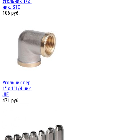
Угольник 1/2"
ник. STC
106
руб.
Угольник пер.
1" х 1"1/4 ник.
JIF
471
руб.