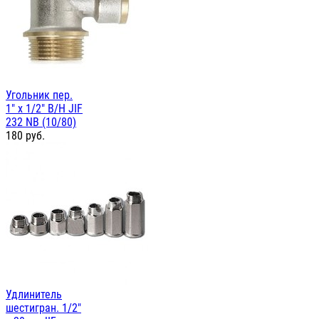
Угольник пер.
1" х 1/2" В/Н JIF
232 NB (10/80)
180
руб.
Удлинитель
шестигран. 1/2"