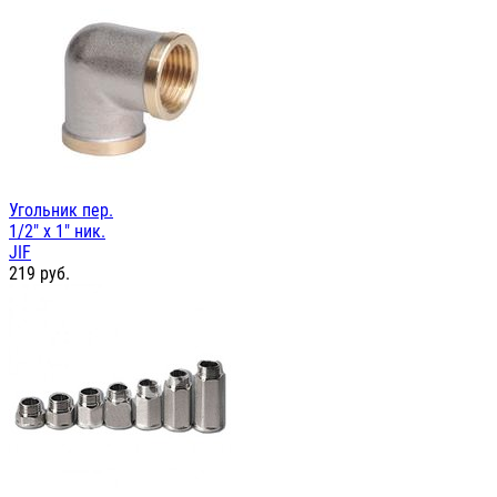
Угольник пер.
1/2" х 1" ник.
JIF
219
руб.