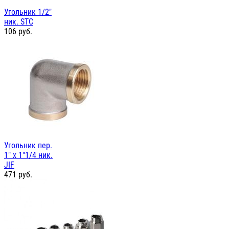
Угольник 1/2"
ник. STC
106
руб.
Угольник пер.
1" х 1"1/4 ник.
JIF
471
руб.