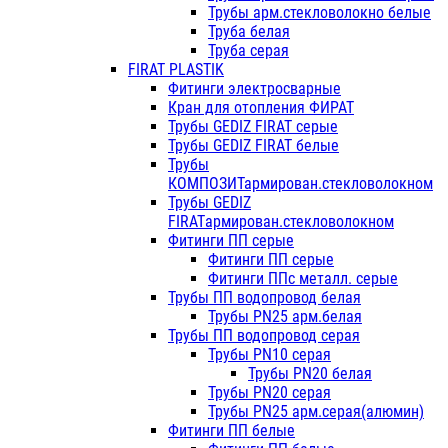
Трубы арм.стекловолокно белые
Труба белая
Труба серая
FIRAT PLASTIK
Фитинги электросварные
Кран для отопления ФИРАТ
Трубы GEDIZ FIRAT серые
Трубы GEDIZ FIRAT белые
Трубы
КОМПОЗИТармирован.стекловолокном
Трубы GEDIZ
FIRATармирован.стекловолокном
Фитинги ПП серые
Фитинги ПП серые
Фитинги ППс металл. серые
Трубы ПП водопровод белая
Трубы PN25 арм.белая
Трубы ПП водопровод серая
Трубы PN10 серая
Трубы PN20 белая
Трубы PN20 серая
Трубы PN25 арм.серая(алюмин)
Фитинги ПП белые