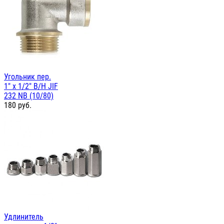
Угольник пер.
1" х 1/2" В/Н JIF
232 NB (10/80)
180
руб.
Удлинитель