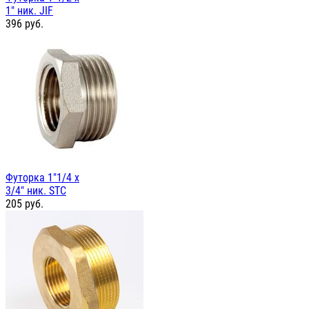
1" ник. JIF
396
руб.
Футорка 1"1/4 х
3/4" ник. STC
205
руб.