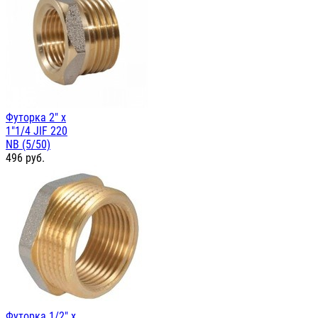
Футорка 2" х
1"1/4 JIF 220
NB (5/50)
496
руб.
Футорка 1/2" х