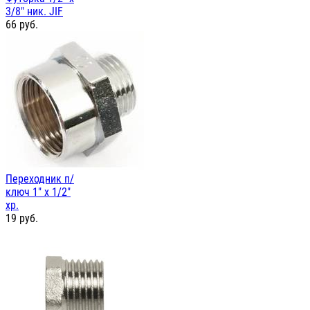
3/8" ник. JIF
66
руб.
Переходник п/
ключ 1" х 1/2"
хр.
19
руб.