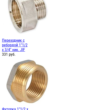
Переходник с
ребордой 1"1/2
х 3/4" ник. JIF
331
руб.
Футорка 1"1/2 х