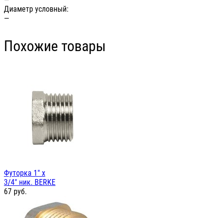
Диаметр условный:
—
Похожие товары
Футорка 1" х
3/4" ник. BERKE
67
руб.