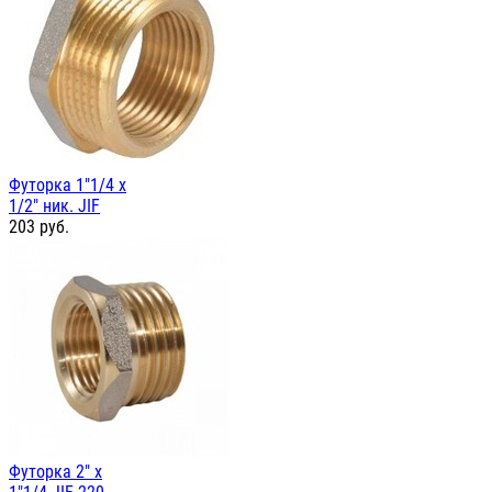
Футорка 1"1/4 х
1/2" ник. JIF
203
руб.
Футорка 2" х