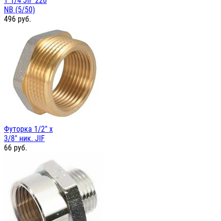
1"1/4 JIF 220
NB (5/50)
496
руб.
Футорка 1/2" х
3/8" ник. JIF
66
руб.