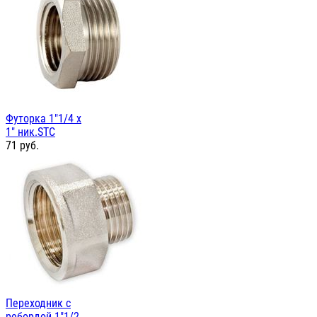
Футорка 1"1/4 х
1" ник.STC
71
руб.
Переходник с
ребордой 1"1/2