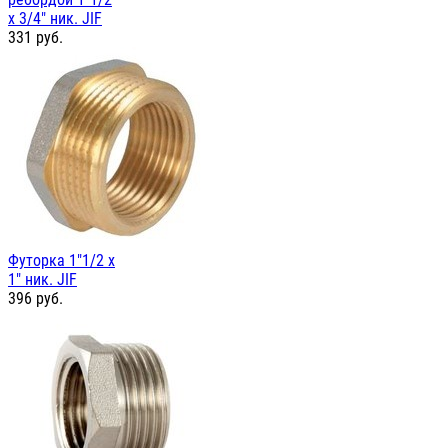
х 3/4" ник. JIF
331
руб.
Футорка 1"1/2 х
1" ник. JIF
396
руб.