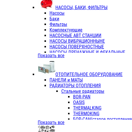
ФЛАНЦЫ / ВТУЛКИ
НАСОСЫ, БАКИ, ФИЛЬТРЫ
ТРОЙНИКИ ПЕРЕХОДНЫЕ / СОЕД
Насосы
ТРОЙНИКИ С ВНУТРЕННЕЙ РЕЗЬБ
Баки
ТРОЙНИКИ С НАРУЖНОЙ РЕЗЬБОЙ
Фильтры
КОЛЬЦА РЕЗИНОВЫЕ
Комплектующие
ТРУБЫ НАПОРНЫЕ
НАСОСНЫЕ АВТ СТАНЦИИ
ТРУБЫ ГОФРИРОВАННЫЕ ДВУХСЛ.
НАСОСЫ ВИБРАЦИОННЫНЕ
ТРУБЫ ПОЛИЭТИЛЕНОВЫЕ
НАСОСЫ ПОВЕРХНОСТНЫЕ
НАСОСЫ ДРЕНАЖНЫЕ И ФЕКАЛЬНЫЕ
Показать все
НАСОСЫ ПОВЫСИТ и ЦИРКУЛЯЦИОННЫ
НАСОСЫ СКВАЖИННЫЕ
ОТОПИТЕЛЬНОЕ ОБОРУДОВАНИЕ
ПАНЕЛИ и МАТЫ
РАДИАТОРЫ ОТОПЛЕНИЯ
Стальные радиаторы
BOR-PAN
OASIS
THERMALKING
THERMOKING
БОР-САН(старое поступление,
Показать все
БОРСАН
AZARIO