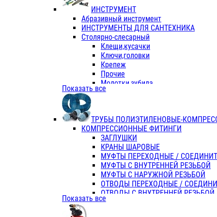
ИНСТРУМЕНТ
Абразивный инструмент
ИНСТРУМЕНТЫ ДЛЯ САНТЕХНИКА
Столярно-слесарный
Клещи,кусачки
Ключи,головки
Крепеж
Прочие
Молотки,зубила
Показать все
Пассатижи,тонкогубцы,утконосы
Напильники,надфили,рашпили
Ножовки по дереву
ТРУБЫ ПОЛИЭТИЛЕНОВЫЕ-КОМПРЕС
Отвертки
КОМПРЕССИОННЫЕ ФИТИНГИ
Хоз. инвентарь
ЗАГЛУШКИ
ЭЛ. ИНСТРУМЕНТ OASIS
КРАНЫ ШАРОВЫЕ
МУФТЫ ПЕРЕХОДНЫЕ / СОЕДИНИ
МУФТЫ С ВНУТРЕННЕЙ РЕЗЬБОЙ
МУФТЫ С НАРУЖНОЙ РЕЗЬБОЙ
ОТВОДЫ ПЕРЕХОДНЫЕ / СОЕДИН
ОТВОДЫ С ВНУТРЕННЕЙ РЕЗЬБОЙ
Показать все
ОТВОДЫ С НАРУЖНОЙ РЕЗЬБОЙ
СЕДЕЛКИ