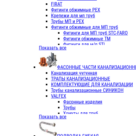
Фитинги ПП белые
FIRAT
Фитинги ПП белые
Фитинги обжимные PEX
Фитинги ППс металл.белые
Крепежи для мп труб
VALFEX
Трубы МП и PEX
Трубы PE-RT
Фитинги обжимные для МП труб
Трубы ПП водопровод белые
Фитинги для МП труб STC-FARO
Трубы ПП водопровод серые
Фитинги обжимные ТМ
Трубы армированные стекловолок
Фитинги для м/п STI
Показать все
Трубы армированные стекловолок
Фитинги для МП труб TITAN
Фитинги ПП серые
Фитинги для МП труб JIF
Краны
VALTEC
Фитинги с металл. серые
ФАСОННЫЕ ЧАСТИ КАНАЛИЗАЦИОНН
TK
Фитинги ПП (серые)
Канализация чугунная
VALFEX
Фитинги ПП белые
ТРАПЫ КАНАЛИЗАЦИОННЫЕ
Краны
КОМПЛЕКТУЮЩИЕ ДЛЯ КАНАЛИЗАЦИИ
Фитинги ПП (белые)
Трубы канализационные СИНИКОН
Фитинги ПП с металлом бел
VALFEX
ПК КОНТУР
Фасонные изделия
Краны полипропиленовые
Трубы
Трубы полипропиленивые
Хомуты для труб
Показать все
Труба PPR PN20
ПВХ (стройполимер)
Труба PPR-AL-PPR PN25(цент
Трубы
Труба PPR-GF-PPR PN25(арми
Фасонные изделия
Фитинги полипропиленовые