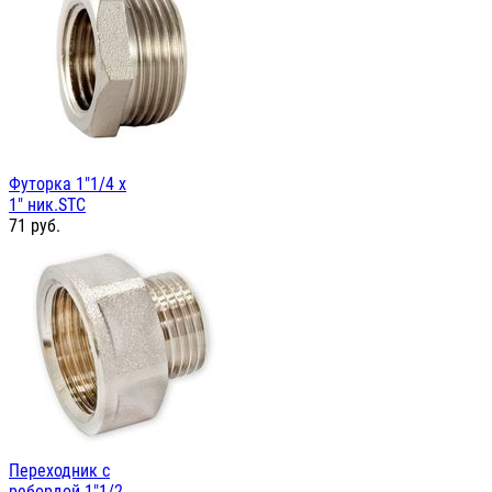
Футорка 1"1/4 х
1" ник.STC
71
руб.
Переходник с
ребордой 1"1/2