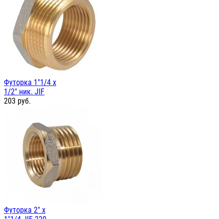
Футорка 1"1/4 х
1/2" ник. JIF
203
руб.
Футорка 2" х