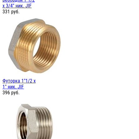
х 3/4" ник. JIF
331
руб.
Футорка 1"1/2 х
1" ник. JIF
396
руб.