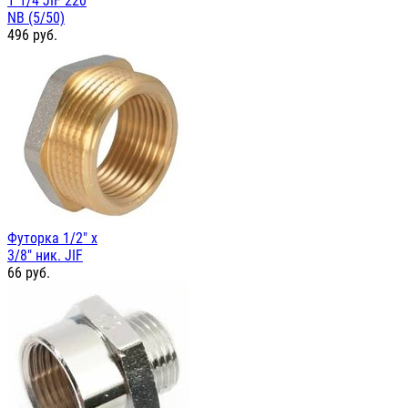
1"1/4 JIF 220
NB (5/50)
496
руб.
Футорка 1/2" х
3/8" ник. JIF
66
руб.