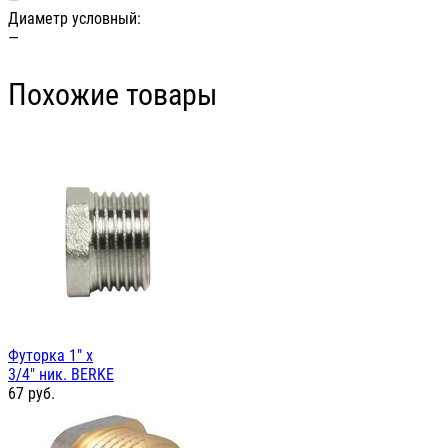
Диаметр условный:
—
Похожие товары
Футорка 1" х
3/4" ник. BERKE
67
руб.