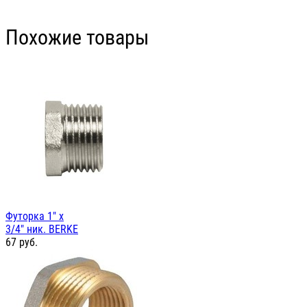
Похожие товары
Футорка 1" х
3/4" ник. BERKE
67
руб.