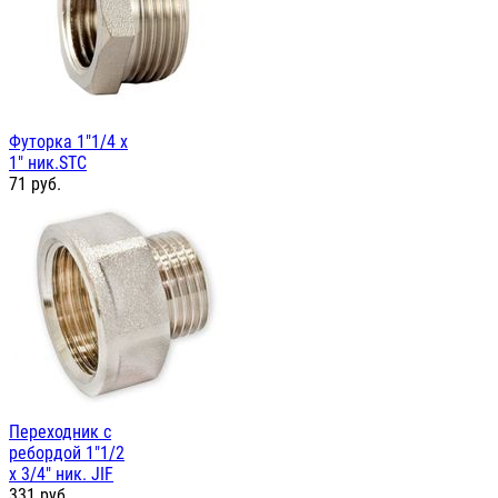
Футорка 1"1/4 х
1" ник.STC
71
руб.
Переходник с
ребордой 1"1/2
х 3/4" ник. JIF
331
руб.