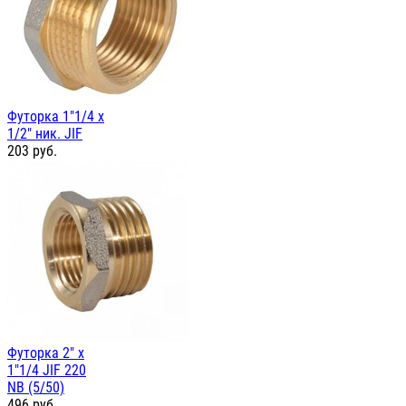
Футорка 1"1/4 х
1/2" ник. JIF
203
руб.
Футорка 2" х
1"1/4 JIF 220
NB (5/50)
496
руб.