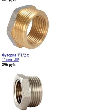
Футорка 1"1/2 х
1" ник. JIF
396
руб.