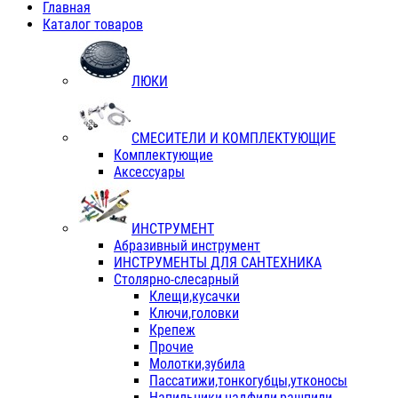
Главная
Каталог товаров
ЛЮКИ
СМЕСИТЕЛИ И КОМПЛЕКТУЮЩИЕ
Комплектующие
Аксессуары
ИНСТРУМЕНТ
Абразивный инструмент
ИНСТРУМЕНТЫ ДЛЯ САНТЕХНИКА
Столярно-слесарный
Клещи,кусачки
Ключи,головки
Крепеж
Прочие
Молотки,зубила
Пассатижи,тонкогубцы,утконосы
Напильники,надфили,рашпили