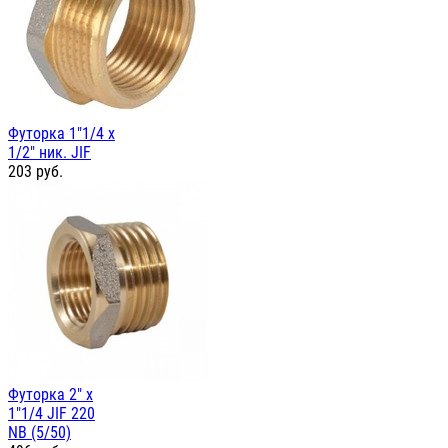
Футорка 1"1/4 х
1/2" ник. JIF
203
руб.
Футорка 2" х
1"1/4 JIF 220
NB (5/50)