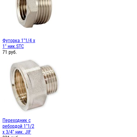
Футорка 1"1/4 х
1" ник.STC
71
руб.
Переходник с
ребордой 1"1/2
х 3/4" ник. JIF