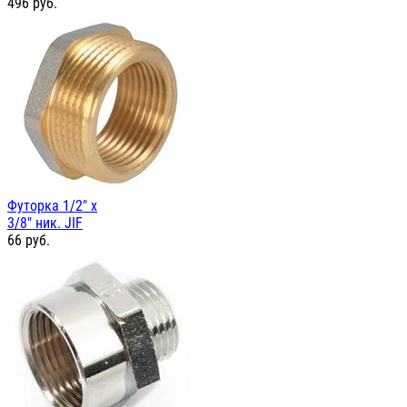
496
руб.
Футорка 1/2" х
3/8" ник. JIF
66
руб.