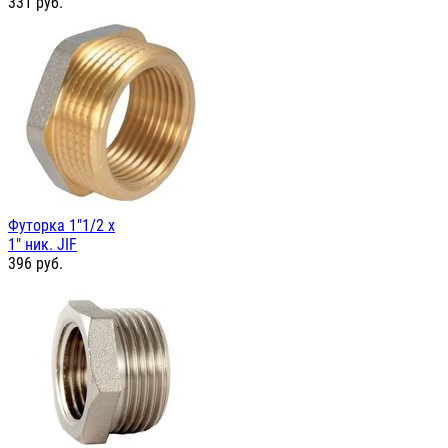
331
руб.
Футорка 1"1/2 х
1" ник. JIF
396
руб.