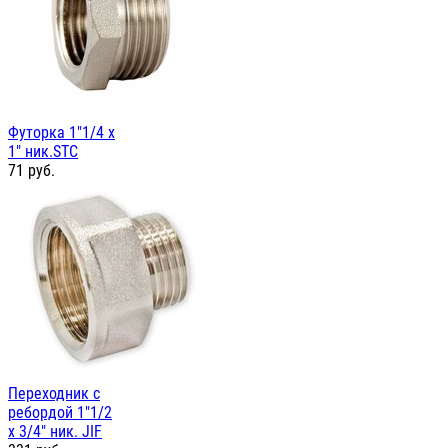
Футорка 1"1/4 х
1" ник.STC
71
руб.
Переходник с
ребордой 1"1/2
х 3/4" ник. JIF