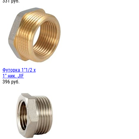
331
руб.
Футорка 1"1/2 х
1" ник. JIF
396
руб.