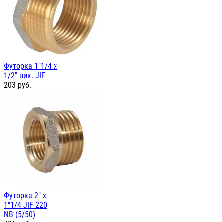
Футорка 1"1/4 х
1/2" ник. JIF
203
руб.
Футорка 2" х
1"1/4 JIF 220
NB (5/50)