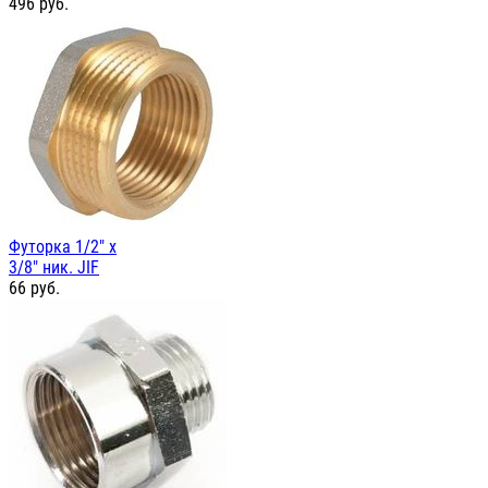
496
руб.
Футорка 1/2" х
3/8" ник. JIF
66
руб.