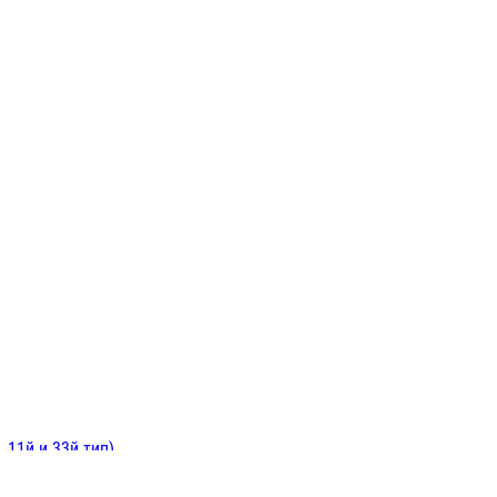
ИНИТЕЛЬНЫЕ
ОЙ
Е
 11й и 33й тип)