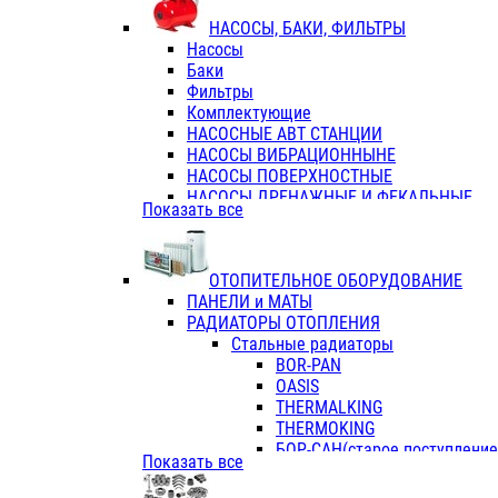
ФЛАНЦЫ / ВТУЛКИ
НАСОСЫ, БАКИ, ФИЛЬТРЫ
ТРОЙНИКИ ПЕРЕХОДНЫЕ / СОЕД
Насосы
ТРОЙНИКИ С ВНУТРЕННЕЙ РЕЗЬБ
Баки
ТРОЙНИКИ С НАРУЖНОЙ РЕЗЬБОЙ
Фильтры
КОЛЬЦА РЕЗИНОВЫЕ
Комплектующие
ТРУБЫ НАПОРНЫЕ
НАСОСНЫЕ АВТ СТАНЦИИ
ТРУБЫ ГОФРИРОВАННЫЕ ДВУХСЛ.
НАСОСЫ ВИБРАЦИОННЫНЕ
ТРУБЫ ПОЛИЭТИЛЕНОВЫЕ
НАСОСЫ ПОВЕРХНОСТНЫЕ
НАСОСЫ ДРЕНАЖНЫЕ И ФЕКАЛЬНЫЕ
Показать все
НАСОСЫ ПОВЫСИТ и ЦИРКУЛЯЦИОННЫ
НАСОСЫ СКВАЖИННЫЕ
ОТОПИТЕЛЬНОЕ ОБОРУДОВАНИЕ
ПАНЕЛИ и МАТЫ
РАДИАТОРЫ ОТОПЛЕНИЯ
Стальные радиаторы
BOR-PAN
OASIS
THERMALKING
THERMOKING
БОР-САН(старое поступление,
Показать все
БОРСАН
AZARIO