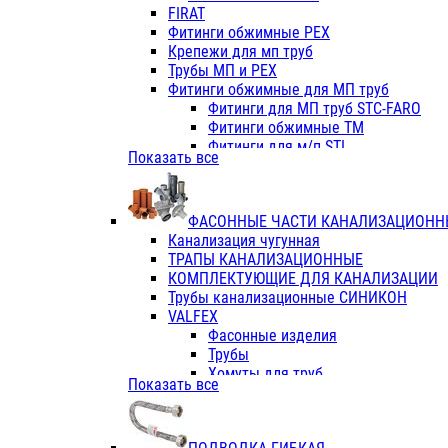
Фитинги ПП белые
FIRAT
Фитинги ПП белые
Фитинги обжимные PEX
Фитинги ППс металл.белые
Крепежи для мп труб
VALFEX
Трубы МП и PEX
Трубы PE-RT
Фитинги обжимные для МП труб
Трубы ПП водопровод белые
Фитинги для МП труб STC-FARO
Трубы ПП водопровод серые
Фитинги обжимные ТМ
Трубы армированные стекловолок
Фитинги для м/п STI
Показать все
Трубы армированные стекловолок
Фитинги для МП труб TITAN
Фитинги ПП серые
Фитинги для МП труб JIF
Краны
VALTEC
Фитинги с металл. серые
ФАСОННЫЕ ЧАСТИ КАНАЛИЗАЦИОНН
TK
Фитинги ПП (серые)
Канализация чугунная
VALFEX
Фитинги ПП белые
ТРАПЫ КАНАЛИЗАЦИОННЫЕ
Краны
КОМПЛЕКТУЮЩИЕ ДЛЯ КАНАЛИЗАЦИИ
Фитинги ПП (белые)
Трубы канализационные СИНИКОН
Фитинги ПП с металлом бел
VALFEX
ПК КОНТУР
Фасонные изделия
Краны полипропиленовые
Трубы
Трубы полипропиленивые
Хомуты для труб
Показать все
Труба PPR PN20
ПВХ (стройполимер)
Труба PPR-AL-PPR PN25(цент
Трубы
Труба PPR-GF-PPR PN25(арми
Фасонные изделия
Фитинги полипропиленовые