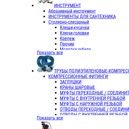
ИНСТРУМЕНТ
Абразивный инструмент
ИНСТРУМЕНТЫ ДЛЯ САНТЕХНИКА
Столярно-слесарный
Клещи,кусачки
Ключи,головки
Крепеж
Прочие
Молотки,зубила
Показать все
Пассатижи,тонкогубцы,утконосы
Напильники,надфили,рашпили
Ножовки по дереву
ТРУБЫ ПОЛИЭТИЛЕНОВЫЕ-КОМПРЕС
Отвертки
КОМПРЕССИОННЫЕ ФИТИНГИ
Хоз. инвентарь
ЗАГЛУШКИ
ЭЛ. ИНСТРУМЕНТ OASIS
КРАНЫ ШАРОВЫЕ
МУФТЫ ПЕРЕХОДНЫЕ / СОЕДИНИ
МУФТЫ С ВНУТРЕННЕЙ РЕЗЬБОЙ
МУФТЫ С НАРУЖНОЙ РЕЗЬБОЙ
ОТВОДЫ ПЕРЕХОДНЫЕ / СОЕДИН
ОТВОДЫ С ВНУТРЕННЕЙ РЕЗЬБОЙ
Показать все
ОТВОДЫ С НАРУЖНОЙ РЕЗЬБОЙ
СЕДЕЛКИ