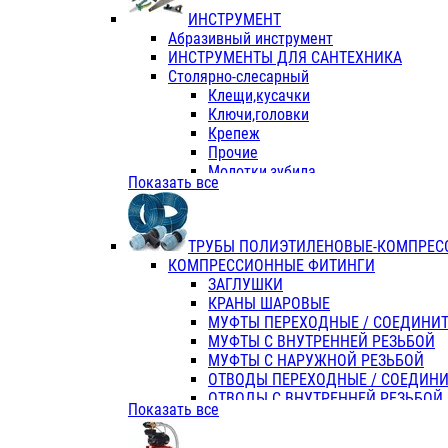
ИНСТРУМЕНТ
Абразивный инструмент
ИНСТРУМЕНТЫ ДЛЯ САНТЕХНИКА
Столярно-слесарный
Клещи,кусачки
Ключи,головки
Крепеж
Прочие
Молотки,зубила
Показать все
Пассатижи,тонкогубцы,утконосы
Напильники,надфили,рашпили
Ножовки по дереву
ТРУБЫ ПОЛИЭТИЛЕНОВЫЕ-КОМПРЕС
Отвертки
КОМПРЕССИОННЫЕ ФИТИНГИ
Хоз. инвентарь
ЗАГЛУШКИ
ЭЛ. ИНСТРУМЕНТ OASIS
КРАНЫ ШАРОВЫЕ
МУФТЫ ПЕРЕХОДНЫЕ / СОЕДИНИ
МУФТЫ С ВНУТРЕННЕЙ РЕЗЬБОЙ
МУФТЫ С НАРУЖНОЙ РЕЗЬБОЙ
ОТВОДЫ ПЕРЕХОДНЫЕ / СОЕДИН
ОТВОДЫ С ВНУТРЕННЕЙ РЕЗЬБОЙ
Показать все
ОТВОДЫ С НАРУЖНОЙ РЕЗЬБОЙ
СЕДЕЛКИ