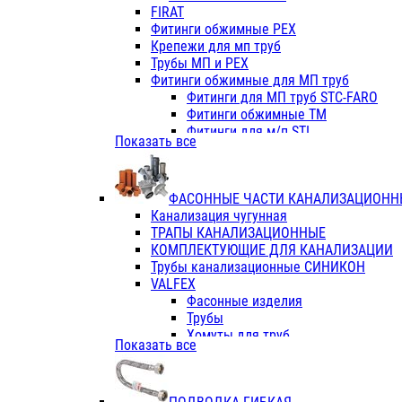
Фитинги ПП белые
FIRAT
Фитинги ПП белые
Фитинги обжимные PEX
Фитинги ППс металл.белые
Крепежи для мп труб
VALFEX
Трубы МП и PEX
Трубы PE-RT
Фитинги обжимные для МП труб
Трубы ПП водопровод белые
Фитинги для МП труб STC-FARO
Трубы ПП водопровод серые
Фитинги обжимные ТМ
Трубы армированные стекловолок
Фитинги для м/п STI
Показать все
Трубы армированные стекловолок
Фитинги для МП труб TITAN
Фитинги ПП серые
Фитинги для МП труб JIF
Краны
VALTEC
Фитинги с металл. серые
ФАСОННЫЕ ЧАСТИ КАНАЛИЗАЦИОНН
TK
Фитинги ПП (серые)
Канализация чугунная
VALFEX
Фитинги ПП белые
ТРАПЫ КАНАЛИЗАЦИОННЫЕ
Краны
КОМПЛЕКТУЮЩИЕ ДЛЯ КАНАЛИЗАЦИИ
Фитинги ПП (белые)
Трубы канализационные СИНИКОН
Фитинги ПП с металлом бел
VALFEX
ПК КОНТУР
Фасонные изделия
Краны полипропиленовые
Трубы
Трубы полипропиленивые
Хомуты для труб
Показать все
Труба PPR PN20
ПВХ (стройполимер)
Труба PPR-AL-PPR PN25(цент
Трубы
Труба PPR-GF-PPR PN25(арми
Фасонные изделия
Фитинги полипропиленовые