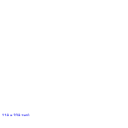
ИНИТЕЛЬНЫЕ
ОЙ
Е
 11й и 33й тип)