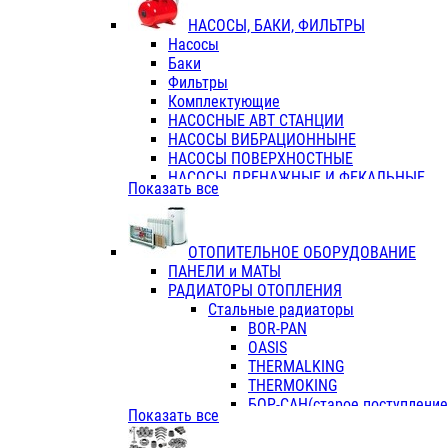
ФЛАНЦЫ / ВТУЛКИ
НАСОСЫ, БАКИ, ФИЛЬТРЫ
ТРОЙНИКИ ПЕРЕХОДНЫЕ / СОЕД
Насосы
ТРОЙНИКИ С ВНУТРЕННЕЙ РЕЗЬБ
Баки
ТРОЙНИКИ С НАРУЖНОЙ РЕЗЬБОЙ
Фильтры
КОЛЬЦА РЕЗИНОВЫЕ
Комплектующие
ТРУБЫ НАПОРНЫЕ
НАСОСНЫЕ АВТ СТАНЦИИ
ТРУБЫ ГОФРИРОВАННЫЕ ДВУХСЛ.
НАСОСЫ ВИБРАЦИОННЫНЕ
ТРУБЫ ПОЛИЭТИЛЕНОВЫЕ
НАСОСЫ ПОВЕРХНОСТНЫЕ
НАСОСЫ ДРЕНАЖНЫЕ И ФЕКАЛЬНЫЕ
Показать все
НАСОСЫ ПОВЫСИТ и ЦИРКУЛЯЦИОННЫ
НАСОСЫ СКВАЖИННЫЕ
ОТОПИТЕЛЬНОЕ ОБОРУДОВАНИЕ
ПАНЕЛИ и МАТЫ
РАДИАТОРЫ ОТОПЛЕНИЯ
Стальные радиаторы
BOR-PAN
OASIS
THERMALKING
THERMOKING
БОР-САН(старое поступление,
Показать все
БОРСАН
AZARIO