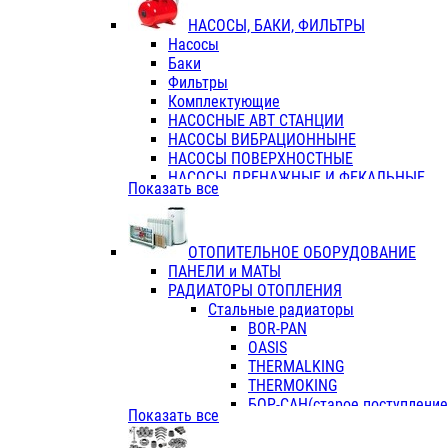
ФЛАНЦЫ / ВТУЛКИ
НАСОСЫ, БАКИ, ФИЛЬТРЫ
ТРОЙНИКИ ПЕРЕХОДНЫЕ / СОЕД
Насосы
ТРОЙНИКИ С ВНУТРЕННЕЙ РЕЗЬБ
Баки
ТРОЙНИКИ С НАРУЖНОЙ РЕЗЬБОЙ
Фильтры
КОЛЬЦА РЕЗИНОВЫЕ
Комплектующие
ТРУБЫ НАПОРНЫЕ
НАСОСНЫЕ АВТ СТАНЦИИ
ТРУБЫ ГОФРИРОВАННЫЕ ДВУХСЛ.
НАСОСЫ ВИБРАЦИОННЫНЕ
ТРУБЫ ПОЛИЭТИЛЕНОВЫЕ
НАСОСЫ ПОВЕРХНОСТНЫЕ
НАСОСЫ ДРЕНАЖНЫЕ И ФЕКАЛЬНЫЕ
Показать все
НАСОСЫ ПОВЫСИТ и ЦИРКУЛЯЦИОННЫ
НАСОСЫ СКВАЖИННЫЕ
ОТОПИТЕЛЬНОЕ ОБОРУДОВАНИЕ
ПАНЕЛИ и МАТЫ
РАДИАТОРЫ ОТОПЛЕНИЯ
Стальные радиаторы
BOR-PAN
OASIS
THERMALKING
THERMOKING
БОР-САН(старое поступление,
Показать все
БОРСАН
AZARIO