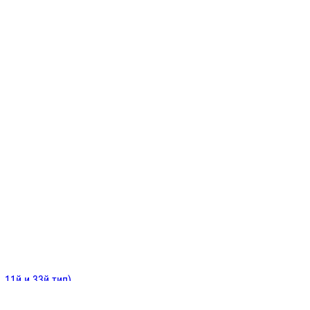
ИНИТЕЛЬНЫЕ
ОЙ
Е
 11й и 33й тип)