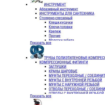
ИНСТРУМЕНТ
Абразивный инструмент
ИНСТРУМЕНТЫ ДЛЯ САНТЕХНИКА
Столярно-слесарный
Клещи,кусачки
Ключи,головки
Крепеж
Прочие
Молотки,зубила
Показать все
Пассатижи,тонкогубцы,утконосы
Напильники,надфили,рашпили
Ножовки по дереву
ТРУБЫ ПОЛИЭТИЛЕНОВЫЕ-КОМПРЕС
Отвертки
КОМПРЕССИОННЫЕ ФИТИНГИ
Хоз. инвентарь
ЗАГЛУШКИ
ЭЛ. ИНСТРУМЕНТ OASIS
КРАНЫ ШАРОВЫЕ
МУФТЫ ПЕРЕХОДНЫЕ / СОЕДИНИ
МУФТЫ С ВНУТРЕННЕЙ РЕЗЬБОЙ
МУФТЫ С НАРУЖНОЙ РЕЗЬБОЙ
ОТВОДЫ ПЕРЕХОДНЫЕ / СОЕДИН
ОТВОДЫ С ВНУТРЕННЕЙ РЕЗЬБОЙ
Показать все
ОТВОДЫ С НАРУЖНОЙ РЕЗЬБОЙ
СЕДЕЛКИ