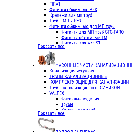
Фитинги ПП белые
FIRAT
Фитинги ПП белые
Фитинги обжимные PEX
Фитинги ППс металл.белые
Крепежи для мп труб
VALFEX
Трубы МП и PEX
Трубы PE-RT
Фитинги обжимные для МП труб
Трубы ПП водопровод белые
Фитинги для МП труб STC-FARO
Трубы ПП водопровод серые
Фитинги обжимные ТМ
Трубы армированные стекловолок
Фитинги для м/п STI
Показать все
Трубы армированные стекловолок
Фитинги для МП труб TITAN
Фитинги ПП серые
Фитинги для МП труб JIF
Краны
VALTEC
Фитинги с металл. серые
ФАСОННЫЕ ЧАСТИ КАНАЛИЗАЦИОНН
TK
Фитинги ПП (серые)
Канализация чугунная
VALFEX
Фитинги ПП белые
ТРАПЫ КАНАЛИЗАЦИОННЫЕ
Краны
КОМПЛЕКТУЮЩИЕ ДЛЯ КАНАЛИЗАЦИИ
Фитинги ПП (белые)
Трубы канализационные СИНИКОН
Фитинги ПП с металлом бел
VALFEX
ПК КОНТУР
Фасонные изделия
Краны полипропиленовые
Трубы
Трубы полипропиленивые
Хомуты для труб
Показать все
Труба PPR PN20
ПВХ (стройполимер)
Труба PPR-AL-PPR PN25(цент
Трубы
Труба PPR-GF-PPR PN25(арми
Фасонные изделия
Фитинги полипропиленовые