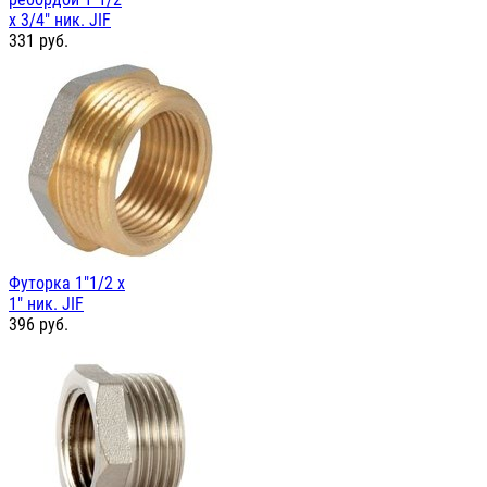
х 3/4" ник. JIF
331
руб.
Футорка 1"1/2 х
1" ник. JIF
396
руб.