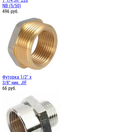
1"1/4 JIF 220
NB (5/50)
496
руб.
Футорка 1/2" х
3/8" ник. JIF
66
руб.