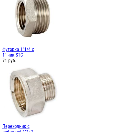
Футорка 1"1/4 х
1" ник.STC
71
руб.
Переходник с
ребордой 1"1/2