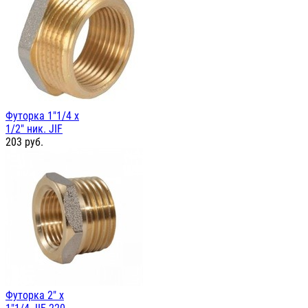
Футорка 1"1/4 х
1/2" ник. JIF
203
руб.
Футорка 2" х