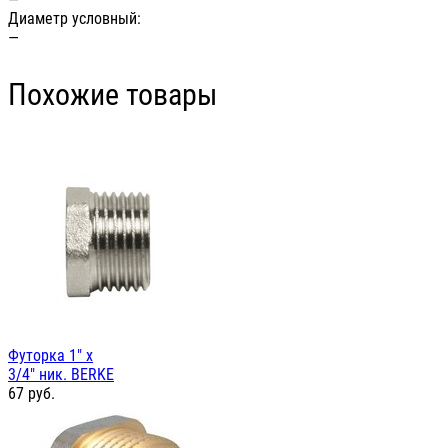
Диаметр условный:
—
Похожие товары
Футорка 1" х
3/4" ник. BERKE
67
руб.