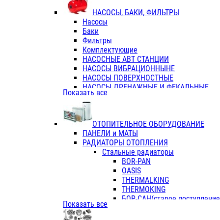
ФЛАНЦЫ / ВТУЛКИ
НАСОСЫ, БАКИ, ФИЛЬТРЫ
ТРОЙНИКИ ПЕРЕХОДНЫЕ / СОЕД
Насосы
ТРОЙНИКИ С ВНУТРЕННЕЙ РЕЗЬБ
Баки
ТРОЙНИКИ С НАРУЖНОЙ РЕЗЬБОЙ
Фильтры
КОЛЬЦА РЕЗИНОВЫЕ
Комплектующие
ТРУБЫ НАПОРНЫЕ
НАСОСНЫЕ АВТ СТАНЦИИ
ТРУБЫ ГОФРИРОВАННЫЕ ДВУХСЛ.
НАСОСЫ ВИБРАЦИОННЫНЕ
ТРУБЫ ПОЛИЭТИЛЕНОВЫЕ
НАСОСЫ ПОВЕРХНОСТНЫЕ
НАСОСЫ ДРЕНАЖНЫЕ И ФЕКАЛЬНЫЕ
Показать все
НАСОСЫ ПОВЫСИТ и ЦИРКУЛЯЦИОННЫ
НАСОСЫ СКВАЖИННЫЕ
ОТОПИТЕЛЬНОЕ ОБОРУДОВАНИЕ
ПАНЕЛИ и МАТЫ
РАДИАТОРЫ ОТОПЛЕНИЯ
Стальные радиаторы
BOR-PAN
OASIS
THERMALKING
THERMOKING
БОР-САН(старое поступление,
Показать все
БОРСАН
AZARIO