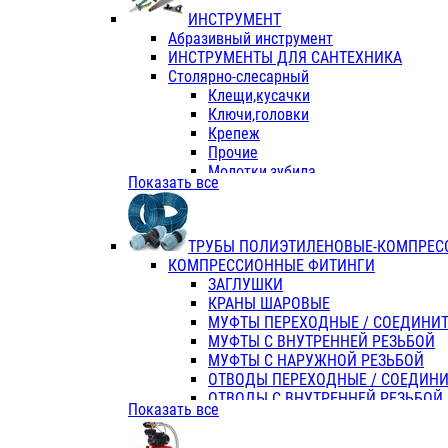
ИНСТРУМЕНТ
Абразивный инструмент
ИНСТРУМЕНТЫ ДЛЯ САНТЕХНИКА
Столярно-слесарный
Клещи,кусачки
Ключи,головки
Крепеж
Прочие
Молотки,зубила
Показать все
Пассатижи,тонкогубцы,утконосы
Напильники,надфили,рашпили
Ножовки по дереву
ТРУБЫ ПОЛИЭТИЛЕНОВЫЕ-КОМПРЕС
Отвертки
КОМПРЕССИОННЫЕ ФИТИНГИ
Хоз. инвентарь
ЗАГЛУШКИ
ЭЛ. ИНСТРУМЕНТ OASIS
КРАНЫ ШАРОВЫЕ
МУФТЫ ПЕРЕХОДНЫЕ / СОЕДИНИ
МУФТЫ С ВНУТРЕННЕЙ РЕЗЬБОЙ
МУФТЫ С НАРУЖНОЙ РЕЗЬБОЙ
ОТВОДЫ ПЕРЕХОДНЫЕ / СОЕДИН
ОТВОДЫ С ВНУТРЕННЕЙ РЕЗЬБОЙ
Показать все
ОТВОДЫ С НАРУЖНОЙ РЕЗЬБОЙ
СЕДЕЛКИ