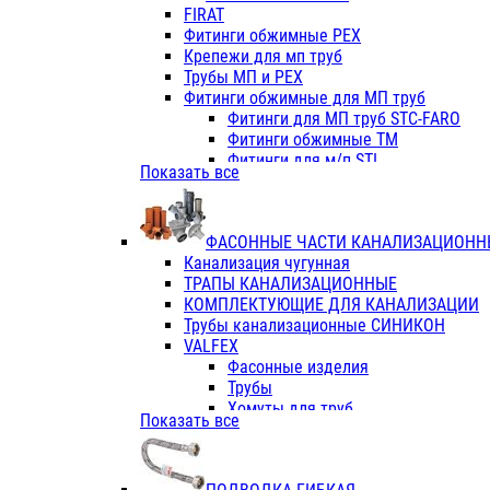
Фитинги ПП белые
FIRAT
Фитинги ПП белые
Фитинги обжимные PEX
Фитинги ППс металл.белые
Крепежи для мп труб
VALFEX
Трубы МП и PEX
Трубы PE-RT
Фитинги обжимные для МП труб
Трубы ПП водопровод белые
Фитинги для МП труб STC-FARO
Трубы ПП водопровод серые
Фитинги обжимные ТМ
Трубы армированные стекловолок
Фитинги для м/п STI
Показать все
Трубы армированные стекловолок
Фитинги для МП труб TITAN
Фитинги ПП серые
Фитинги для МП труб JIF
Краны
VALTEC
Фитинги с металл. серые
ФАСОННЫЕ ЧАСТИ КАНАЛИЗАЦИОНН
TK
Фитинги ПП (серые)
Канализация чугунная
VALFEX
Фитинги ПП белые
ТРАПЫ КАНАЛИЗАЦИОННЫЕ
Краны
КОМПЛЕКТУЮЩИЕ ДЛЯ КАНАЛИЗАЦИИ
Фитинги ПП (белые)
Трубы канализационные СИНИКОН
Фитинги ПП с металлом бел
VALFEX
ПК КОНТУР
Фасонные изделия
Краны полипропиленовые
Трубы
Трубы полипропиленивые
Хомуты для труб
Показать все
Труба PPR PN20
ПВХ (стройполимер)
Труба PPR-AL-PPR PN25(цент
Трубы
Труба PPR-GF-PPR PN25(арми
Фасонные изделия
Фитинги полипропиленовые