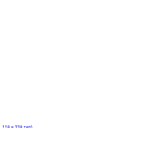
ИНИТЕЛЬНЫЕ
ОЙ
Е
 11й и 33й тип)