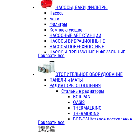
ФЛАНЦЫ / ВТУЛКИ
НАСОСЫ, БАКИ, ФИЛЬТРЫ
ТРОЙНИКИ ПЕРЕХОДНЫЕ / СОЕД
Насосы
ТРОЙНИКИ С ВНУТРЕННЕЙ РЕЗЬБ
Баки
ТРОЙНИКИ С НАРУЖНОЙ РЕЗЬБОЙ
Фильтры
КОЛЬЦА РЕЗИНОВЫЕ
Комплектующие
ТРУБЫ НАПОРНЫЕ
НАСОСНЫЕ АВТ СТАНЦИИ
ТРУБЫ ГОФРИРОВАННЫЕ ДВУХСЛ.
НАСОСЫ ВИБРАЦИОННЫНЕ
ТРУБЫ ПОЛИЭТИЛЕНОВЫЕ
НАСОСЫ ПОВЕРХНОСТНЫЕ
НАСОСЫ ДРЕНАЖНЫЕ И ФЕКАЛЬНЫЕ
Показать все
НАСОСЫ ПОВЫСИТ и ЦИРКУЛЯЦИОННЫ
НАСОСЫ СКВАЖИННЫЕ
ОТОПИТЕЛЬНОЕ ОБОРУДОВАНИЕ
ПАНЕЛИ и МАТЫ
РАДИАТОРЫ ОТОПЛЕНИЯ
Стальные радиаторы
BOR-PAN
OASIS
THERMALKING
THERMOKING
БОР-САН(старое поступление,
Показать все
БОРСАН
AZARIO