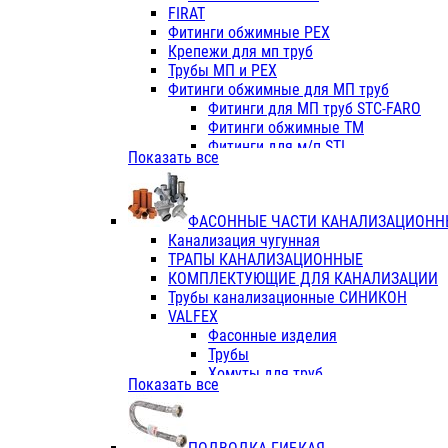
Фитинги ПП белые
FIRAT
Фитинги ПП белые
Фитинги обжимные PEX
Фитинги ППс металл.белые
Крепежи для мп труб
VALFEX
Трубы МП и PEX
Трубы PE-RT
Фитинги обжимные для МП труб
Трубы ПП водопровод белые
Фитинги для МП труб STC-FARO
Трубы ПП водопровод серые
Фитинги обжимные ТМ
Трубы армированные стекловолок
Фитинги для м/п STI
Показать все
Трубы армированные стекловолок
Фитинги для МП труб TITAN
Фитинги ПП серые
Фитинги для МП труб JIF
Краны
VALTEC
Фитинги с металл. серые
ФАСОННЫЕ ЧАСТИ КАНАЛИЗАЦИОНН
TK
Фитинги ПП (серые)
Канализация чугунная
VALFEX
Фитинги ПП белые
ТРАПЫ КАНАЛИЗАЦИОННЫЕ
Краны
КОМПЛЕКТУЮЩИЕ ДЛЯ КАНАЛИЗАЦИИ
Фитинги ПП (белые)
Трубы канализационные СИНИКОН
Фитинги ПП с металлом бел
VALFEX
ПК КОНТУР
Фасонные изделия
Краны полипропиленовые
Трубы
Трубы полипропиленивые
Хомуты для труб
Показать все
Труба PPR PN20
ПВХ (стройполимер)
Труба PPR-AL-PPR PN25(цент
Трубы
Труба PPR-GF-PPR PN25(арми
Фасонные изделия
Фитинги полипропиленовые