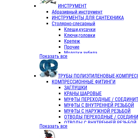
ИНСТРУМЕНТ
Абразивный инструмент
ИНСТРУМЕНТЫ ДЛЯ САНТЕХНИКА
Столярно-слесарный
Клещи,кусачки
Ключи,головки
Крепеж
Прочие
Молотки,зубила
Показать все
Пассатижи,тонкогубцы,утконосы
Напильники,надфили,рашпили
Ножовки по дереву
ТРУБЫ ПОЛИЭТИЛЕНОВЫЕ-КОМПРЕС
Отвертки
КОМПРЕССИОННЫЕ ФИТИНГИ
Хоз. инвентарь
ЗАГЛУШКИ
ЭЛ. ИНСТРУМЕНТ OASIS
КРАНЫ ШАРОВЫЕ
МУФТЫ ПЕРЕХОДНЫЕ / СОЕДИНИ
МУФТЫ С ВНУТРЕННЕЙ РЕЗЬБОЙ
МУФТЫ С НАРУЖНОЙ РЕЗЬБОЙ
ОТВОДЫ ПЕРЕХОДНЫЕ / СОЕДИН
ОТВОДЫ С ВНУТРЕННЕЙ РЕЗЬБОЙ
Показать все
ОТВОДЫ С НАРУЖНОЙ РЕЗЬБОЙ
СЕДЕЛКИ