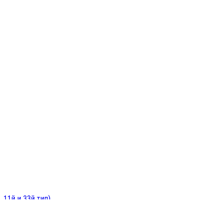
ИНИТЕЛЬНЫЕ
ОЙ
Е
 11й и 33й тип)