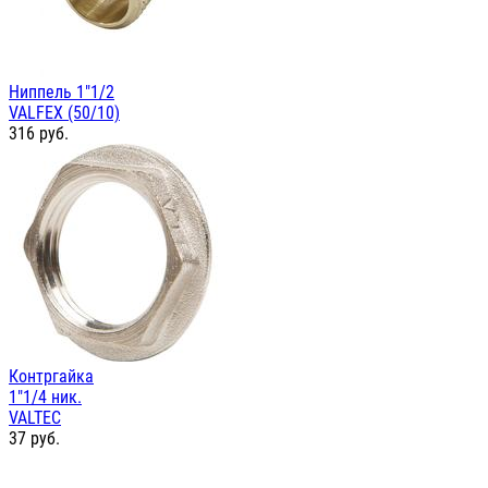
Ниппель 1"1/2
VALFEX (50/10)
316
руб.
Контргайка
1"1/4 ник.
VALTEC
37
руб.