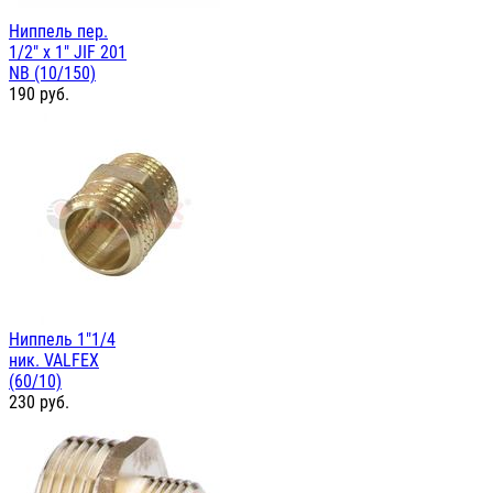
Ниппель пер.
1/2" х 1" JIF 201
NB (10/150)
190
руб.
Ниппель 1"1/4
ник. VALFEX
(60/10)
230
руб.