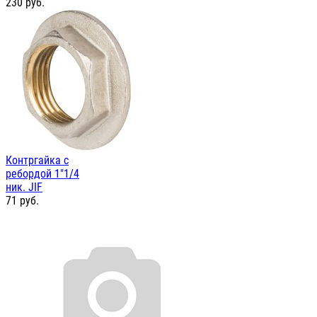
230
руб.
Контргайка с
ребордой 1"1/4
ник. JIF
71
руб.