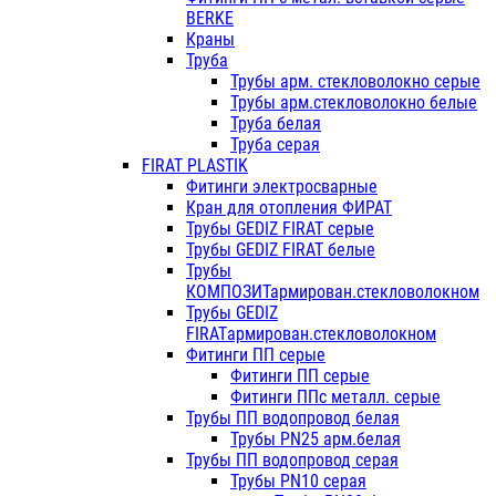
BERKE
Краны
Труба
Трубы арм. стекловолокно серые
Трубы арм.стекловолокно белые
Труба белая
Труба серая
FIRAT PLASTIK
Фитинги электросварные
Кран для отопления ФИРАТ
Трубы GEDIZ FIRAT серые
Трубы GEDIZ FIRAT белые
Трубы
КОМПОЗИТармирован.стекловолокном
Трубы GEDIZ
FIRATармирован.стекловолокном
Фитинги ПП серые
Фитинги ПП серые
Фитинги ППс металл. серые
Трубы ПП водопровод белая
Трубы PN25 арм.белая
Трубы ПП водопровод серая
Трубы PN10 серая