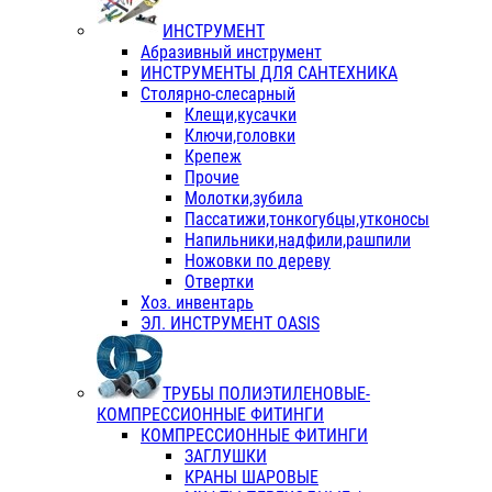
ИНСТРУМЕНТ
Абразивный инструмент
ИНСТРУМЕНТЫ ДЛЯ САНТЕХНИКА
Столярно-слесарный
Клещи,кусачки
Ключи,головки
Крепеж
Прочие
Молотки,зубила
Пассатижи,тонкогубцы,утконосы
Напильники,надфили,рашпили
Ножовки по дереву
Отвертки
Хоз. инвентарь
ЭЛ. ИНСТРУМЕНТ OASIS
ТРУБЫ ПОЛИЭТИЛЕНОВЫЕ-
КОМПРЕССИОННЫЕ ФИТИНГИ
КОМПРЕССИОННЫЕ ФИТИНГИ
ЗАГЛУШКИ
КРАНЫ ШАРОВЫЕ