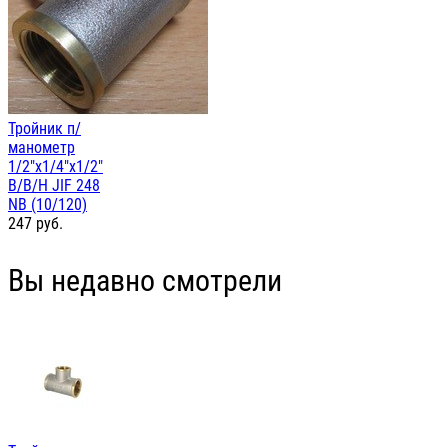
Тройник п/
манометр
1/2"х1/4"х1/2"
В/В/Н JIF 248
NB (10/120)
247
руб.
Вы недавно смотрели