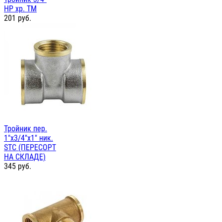
НР хр. TM
201
руб.
Тройник пер.
1"х3/4"х1" ник.
STC (ПЕРЕСОРТ
НА СКЛАДЕ)
345
руб.