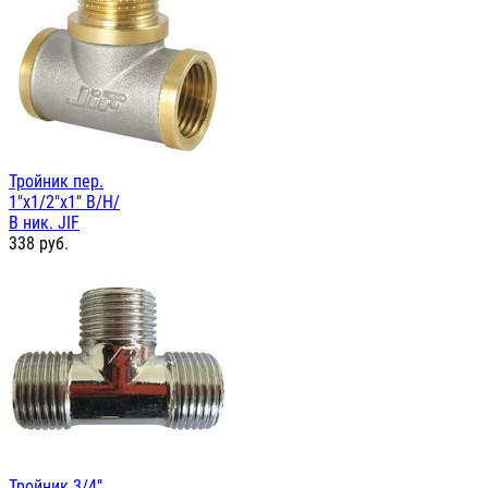
Тройник пер.
1"х1/2"х1" В/Н/
В ник. JIF
338
руб.
Тройник 3/4"