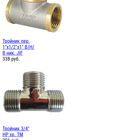
Тройник пер.
1"х1/2"х1" В/Н/
В ник. JIF
338
руб.
Тройник 3/4"
НР хр. TM