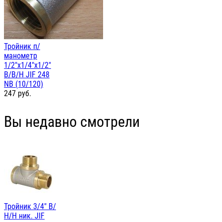
Тройник п/
манометр
1/2"х1/4"х1/2"
В/В/Н JIF 248
NB (10/120)
247
руб.
Вы недавно смотрели
Тройник 3/4" В/
Н/Н ник. JIF