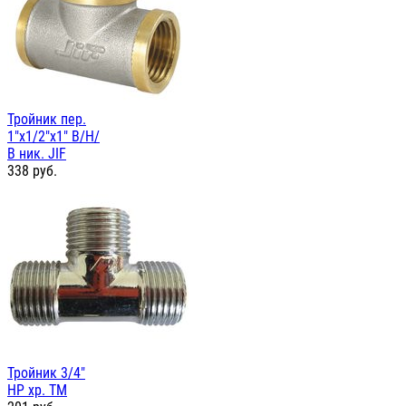
Тройник пер.
1"х1/2"х1" В/Н/
В ник. JIF
338
руб.
Тройник 3/4"
НР хр. TM