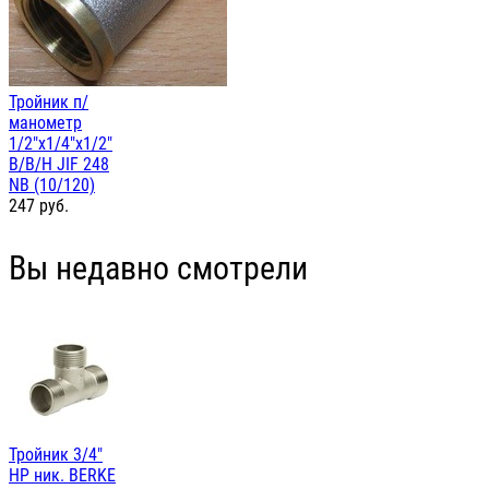
Тройник п/
манометр
1/2"х1/4"х1/2"
В/В/Н JIF 248
NB (10/120)
247
руб.
Вы недавно смотрели
Тройник 3/4"
НР ник. BERKE