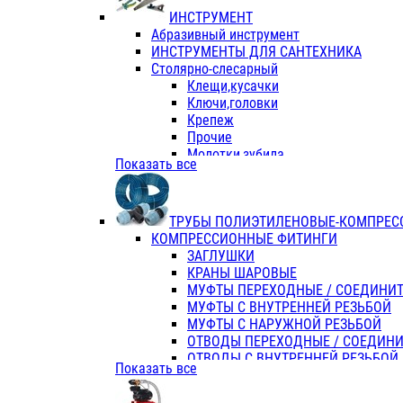
ИНСТРУМЕНТ
Абразивный инструмент
ИНСТРУМЕНТЫ ДЛЯ САНТЕХНИКА
Столярно-слесарный
Клещи,кусачки
Ключи,головки
Крепеж
Прочие
Молотки,зубила
Показать все
Пассатижи,тонкогубцы,утконосы
Напильники,надфили,рашпили
Ножовки по дереву
ТРУБЫ ПОЛИЭТИЛЕНОВЫЕ-КОМПРЕС
Отвертки
КОМПРЕССИОННЫЕ ФИТИНГИ
Хоз. инвентарь
ЗАГЛУШКИ
ЭЛ. ИНСТРУМЕНТ OASIS
КРАНЫ ШАРОВЫЕ
МУФТЫ ПЕРЕХОДНЫЕ / СОЕДИНИ
МУФТЫ С ВНУТРЕННЕЙ РЕЗЬБОЙ
МУФТЫ С НАРУЖНОЙ РЕЗЬБОЙ
ОТВОДЫ ПЕРЕХОДНЫЕ / СОЕДИН
ОТВОДЫ С ВНУТРЕННЕЙ РЕЗЬБОЙ
Показать все
ОТВОДЫ С НАРУЖНОЙ РЕЗЬБОЙ
СЕДЕЛКИ