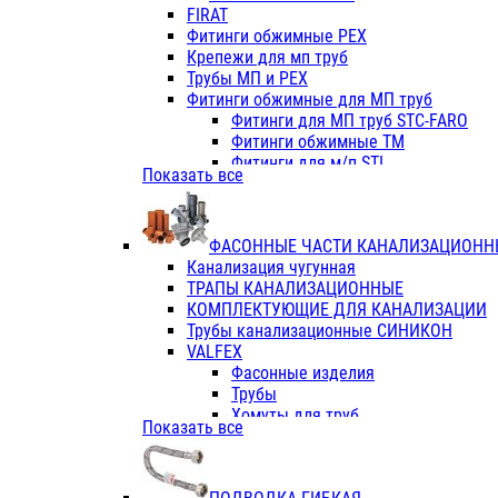
Фитинги ПП белые
FIRAT
Фитинги ПП белые
Фитинги обжимные PEX
Фитинги ППс металл.белые
Крепежи для мп труб
VALFEX
Трубы МП и PEX
Трубы PE-RT
Фитинги обжимные для МП труб
Трубы ПП водопровод белые
Фитинги для МП труб STC-FARO
Трубы ПП водопровод серые
Фитинги обжимные ТМ
Трубы армированные стекловолок
Фитинги для м/п STI
Показать все
Трубы армированные стекловолок
Фитинги для МП труб TITAN
Фитинги ПП серые
Фитинги для МП труб JIF
Краны
VALTEC
Фитинги с металл. серые
ФАСОННЫЕ ЧАСТИ КАНАЛИЗАЦИОНН
TK
Фитинги ПП (серые)
Канализация чугунная
VALFEX
Фитинги ПП белые
ТРАПЫ КАНАЛИЗАЦИОННЫЕ
Краны
КОМПЛЕКТУЮЩИЕ ДЛЯ КАНАЛИЗАЦИИ
Фитинги ПП (белые)
Трубы канализационные СИНИКОН
Фитинги ПП с металлом бел
VALFEX
ПК КОНТУР
Фасонные изделия
Краны полипропиленовые
Трубы
Трубы полипропиленивые
Хомуты для труб
Показать все
Труба PPR PN20
ПВХ (стройполимер)
Труба PPR-AL-PPR PN25(цент
Трубы
Труба PPR-GF-PPR PN25(арми
Фасонные изделия
Фитинги полипропиленовые