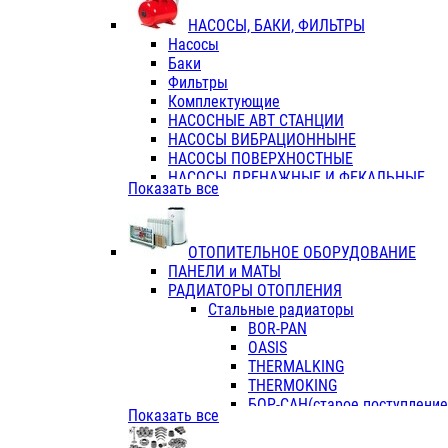
ФЛАНЦЫ / ВТУЛКИ
НАСОСЫ, БАКИ, ФИЛЬТРЫ
ТРОЙНИКИ ПЕРЕХОДНЫЕ / СОЕД
Насосы
ТРОЙНИКИ С ВНУТРЕННЕЙ РЕЗЬБ
Баки
ТРОЙНИКИ С НАРУЖНОЙ РЕЗЬБОЙ
Фильтры
КОЛЬЦА РЕЗИНОВЫЕ
Комплектующие
ТРУБЫ НАПОРНЫЕ
НАСОСНЫЕ АВТ СТАНЦИИ
ТРУБЫ ГОФРИРОВАННЫЕ ДВУХСЛ.
НАСОСЫ ВИБРАЦИОННЫНЕ
ТРУБЫ ПОЛИЭТИЛЕНОВЫЕ
НАСОСЫ ПОВЕРХНОСТНЫЕ
НАСОСЫ ДРЕНАЖНЫЕ И ФЕКАЛЬНЫЕ
Показать все
НАСОСЫ ПОВЫСИТ и ЦИРКУЛЯЦИОННЫ
НАСОСЫ СКВАЖИННЫЕ
ОТОПИТЕЛЬНОЕ ОБОРУДОВАНИЕ
ПАНЕЛИ и МАТЫ
РАДИАТОРЫ ОТОПЛЕНИЯ
Стальные радиаторы
BOR-PAN
OASIS
THERMALKING
THERMOKING
БОР-САН(старое поступление,
Показать все
БОРСАН
AZARIO