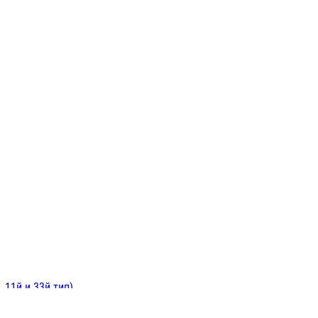
ИНИТЕЛЬНЫЕ
ОЙ
Е
 11й и 33й тип)