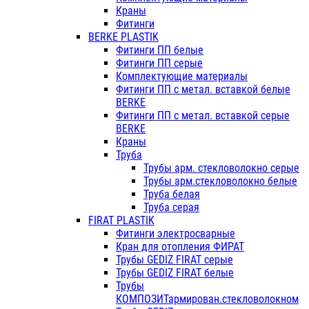
Краны
Фитинги
BERKE PLASTIK
Фитинги ПП белые
Фитинги ПП серые
Комплектующие материалы
Фитинги ПП с метал. вставкой белые
BERKE
Фитинги ПП с метал. вставкой серые
BERKE
Краны
Труба
Трубы арм. стекловолокно серые
Трубы арм.стекловолокно белые
Труба белая
Труба серая
FIRAT PLASTIK
Фитинги электросварные
Кран для отопления ФИРАТ
Трубы GEDIZ FIRAT серые
Трубы GEDIZ FIRAT белые
Трубы
КОМПОЗИТармирован.стекловолокном