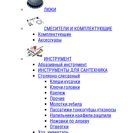
ЛЮКИ
СМЕСИТЕЛИ И КОМПЛЕКТУЮЩИЕ
Комплектующие
Аксессуары
ИНСТРУМЕНТ
Абразивный инструмент
ИНСТРУМЕНТЫ ДЛЯ САНТЕХНИКА
Столярно-слесарный
Клещи,кусачки
Ключи,головки
Крепеж
Прочие
Молотки,зубила
Пассатижи,тонкогубцы,утконосы
Напильники,надфили,рашпили
Ножовки по дереву
Отвертки
Хоз. инвентарь