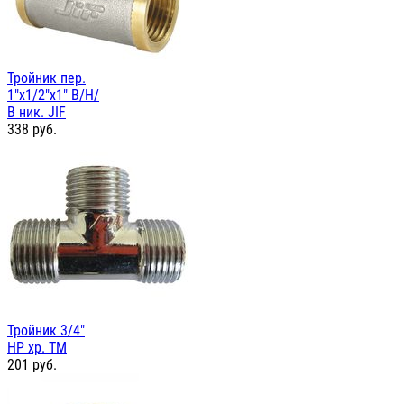
Тройник пер.
1"х1/2"х1" В/Н/
В ник. JIF
338
руб.
Тройник 3/4"
НР хр. TM
201
руб.