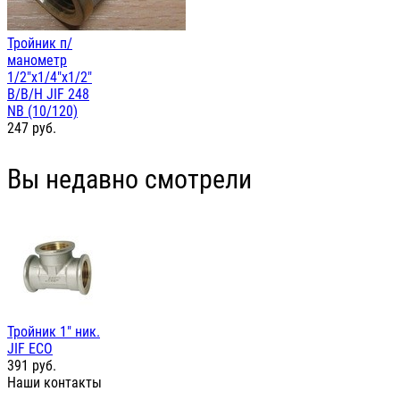
Тройник п/
манометр
1/2"х1/4"х1/2"
В/В/Н JIF 248
NB (10/120)
247
руб.
Вы недавно смотрели
Тройник 1" ник.
JIF ЕСО
391
руб.
Наши контакты