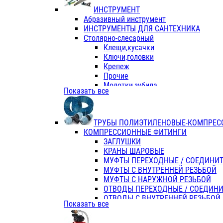
ИНСТРУМЕНТ
Абразивный инструмент
ИНСТРУМЕНТЫ ДЛЯ САНТЕХНИКА
Столярно-слесарный
Клещи,кусачки
Ключи,головки
Крепеж
Прочие
Молотки,зубила
Показать все
Пассатижи,тонкогубцы,утконосы
Напильники,надфили,рашпили
Ножовки по дереву
ТРУБЫ ПОЛИЭТИЛЕНОВЫЕ-КОМПРЕС
Отвертки
КОМПРЕССИОННЫЕ ФИТИНГИ
Хоз. инвентарь
ЗАГЛУШКИ
ЭЛ. ИНСТРУМЕНТ OASIS
КРАНЫ ШАРОВЫЕ
МУФТЫ ПЕРЕХОДНЫЕ / СОЕДИНИ
МУФТЫ С ВНУТРЕННЕЙ РЕЗЬБОЙ
МУФТЫ С НАРУЖНОЙ РЕЗЬБОЙ
ОТВОДЫ ПЕРЕХОДНЫЕ / СОЕДИН
ОТВОДЫ С ВНУТРЕННЕЙ РЕЗЬБОЙ
Показать все
ОТВОДЫ С НАРУЖНОЙ РЕЗЬБОЙ
СЕДЕЛКИ