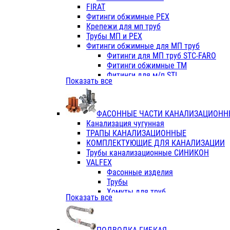
Фитинги ПП белые
FIRAT
Фитинги ПП белые
Фитинги обжимные PEX
Фитинги ППс металл.белые
Крепежи для мп труб
VALFEX
Трубы МП и PEX
Трубы PE-RT
Фитинги обжимные для МП труб
Трубы ПП водопровод белые
Фитинги для МП труб STC-FARO
Трубы ПП водопровод серые
Фитинги обжимные ТМ
Трубы армированные стекловолок
Фитинги для м/п STI
Показать все
Трубы армированные стекловолок
Фитинги для МП труб TITAN
Фитинги ПП серые
Фитинги для МП труб JIF
Краны
VALTEC
Фитинги с металл. серые
ФАСОННЫЕ ЧАСТИ КАНАЛИЗАЦИОНН
TK
Фитинги ПП (серые)
Канализация чугунная
VALFEX
Фитинги ПП белые
ТРАПЫ КАНАЛИЗАЦИОННЫЕ
Краны
КОМПЛЕКТУЮЩИЕ ДЛЯ КАНАЛИЗАЦИИ
Фитинги ПП (белые)
Трубы канализационные СИНИКОН
Фитинги ПП с металлом бел
VALFEX
ПК КОНТУР
Фасонные изделия
Краны полипропиленовые
Трубы
Трубы полипропиленивые
Хомуты для труб
Показать все
Труба PPR PN20
ПВХ (стройполимер)
Труба PPR-AL-PPR PN25(цент
Трубы
Труба PPR-GF-PPR PN25(арми
Фасонные изделия
Фитинги полипропиленовые