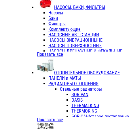
ФЛАНЦЫ / ВТУЛКИ
НАСОСЫ, БАКИ, ФИЛЬТРЫ
ТРОЙНИКИ ПЕРЕХОДНЫЕ / СОЕД
Насосы
ТРОЙНИКИ С ВНУТРЕННЕЙ РЕЗЬБ
Баки
ТРОЙНИКИ С НАРУЖНОЙ РЕЗЬБОЙ
Фильтры
КОЛЬЦА РЕЗИНОВЫЕ
Комплектующие
ТРУБЫ НАПОРНЫЕ
НАСОСНЫЕ АВТ СТАНЦИИ
ТРУБЫ ГОФРИРОВАННЫЕ ДВУХСЛ.
НАСОСЫ ВИБРАЦИОННЫНЕ
ТРУБЫ ПОЛИЭТИЛЕНОВЫЕ
НАСОСЫ ПОВЕРХНОСТНЫЕ
НАСОСЫ ДРЕНАЖНЫЕ И ФЕКАЛЬНЫЕ
Показать все
НАСОСЫ ПОВЫСИТ и ЦИРКУЛЯЦИОННЫ
НАСОСЫ СКВАЖИННЫЕ
ОТОПИТЕЛЬНОЕ ОБОРУДОВАНИЕ
ПАНЕЛИ и МАТЫ
РАДИАТОРЫ ОТОПЛЕНИЯ
Стальные радиаторы
BOR-PAN
OASIS
THERMALKING
THERMOKING
БОР-САН(старое поступление,
Показать все
БОРСАН
AZARIO