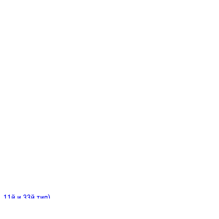
ИНИТЕЛЬНЫЕ
ОЙ
Е
 11й и 33й тип)