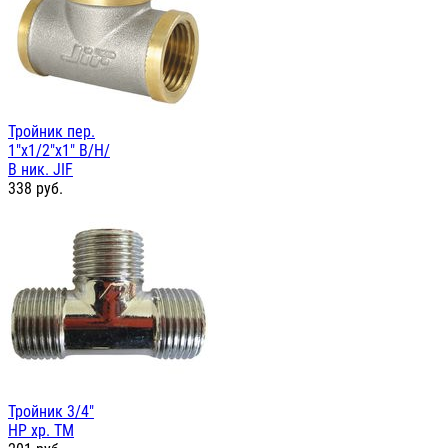
Тройник пер.
1"х1/2"х1" В/Н/
В ник. JIF
338
руб.
Тройник 3/4"
НР хр. TM