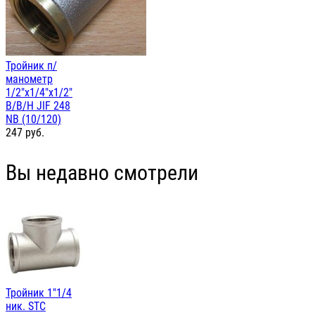
Тройник п/
манометр
1/2"х1/4"х1/2"
В/В/Н JIF 248
NB (10/120)
247
руб.
Вы недавно смотрели
Тройник 1"1/4
ник. STC