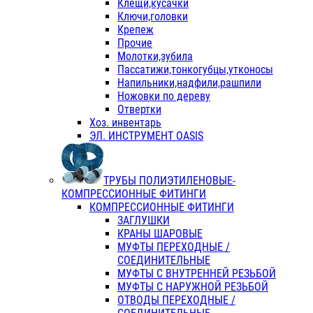
Клещи,кусачки
Ключи,головки
Крепеж
Прочие
Молотки,зубила
Пассатижи,тонкогубцы,утконосы
Напильники,надфили,рашпили
Ножовки по дереву
Отвертки
Хоз. инвентарь
ЭЛ. ИНСТРУМЕНТ OASIS
ТРУБЫ ПОЛИЭТИЛЕНОВЫЕ-
КОМПРЕССИОННЫЕ ФИТИНГИ
КОМПРЕССИОННЫЕ ФИТИНГИ
ЗАГЛУШКИ
КРАНЫ ШАРОВЫЕ
МУФТЫ ПЕРЕХОДНЫЕ /
СОЕДИНИТЕЛЬНЫЕ
МУФТЫ С ВНУТРЕННЕЙ РЕЗЬБОЙ
МУФТЫ С НАРУЖНОЙ РЕЗЬБОЙ
ОТВОДЫ ПЕРЕХОДНЫЕ /