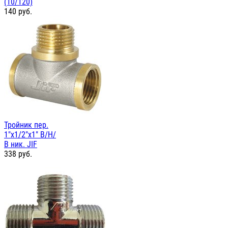
(10/120)
140
руб.
Тройник пер.
1"х1/2"х1" В/Н/
В ник. JIF
338
руб.