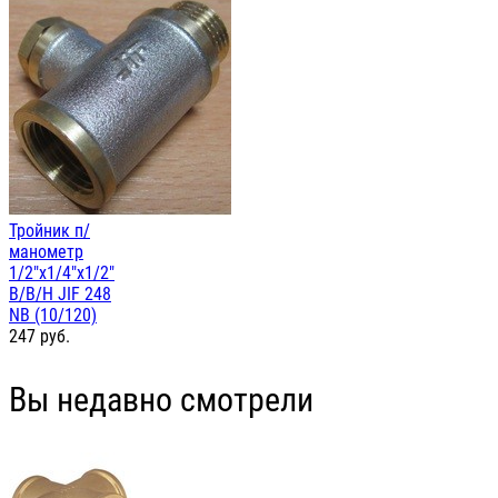
Тройник п/
манометр
1/2"х1/4"х1/2"
В/В/Н JIF 248
NB (10/120)
247
руб.
Вы недавно смотрели