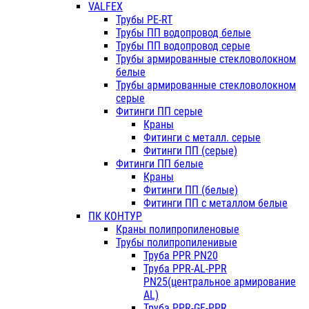
VALFEX
Трубы PE-RT
Трубы ПП водопровод белые
Трубы ПП водопровод серые
Трубы армированные стекловолокном
белые
Трубы армированные стекловолокном
серые
Фитинги ПП серые
Краны
Фитинги с металл. серые
Фитинги ПП (серые)
Фитинги ПП белые
Краны
Фитинги ПП (белые)
Фитинги ПП с металлом белые
ПК КОНТУР
Краны полипропиленовые
Трубы полипропиленивые
Труба PPR PN20
Труба PPR-AL-PPR
PN25(центральное армирование
AL)
Труба PPR-GF-PPR