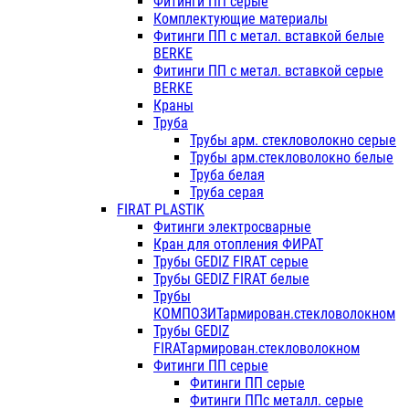
Фитинги ПП серые
Комплектующие материалы
Фитинги ПП с метал. вставкой белые
BERKE
Фитинги ПП с метал. вставкой серые
BERKE
Краны
Труба
Трубы арм. стекловолокно серые
Трубы арм.стекловолокно белые
Труба белая
Труба серая
FIRAT PLASTIK
Фитинги электросварные
Кран для отопления ФИРАТ
Трубы GEDIZ FIRAT серые
Трубы GEDIZ FIRAT белые
Трубы
КОМПОЗИТармирован.стекловолокном
Трубы GEDIZ
FIRATармирован.стекловолокном
Фитинги ПП серые
Фитинги ПП серые
Фитинги ППс металл. серые