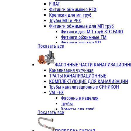
Фитинги ПП белые
FIRAT
Фитинги ПП белые
Фитинги обжимные PEX
Фитинги ППс металл.белые
Крепежи для мп труб
VALFEX
Трубы МП и PEX
Трубы PE-RT
Фитинги обжимные для МП труб
Трубы ПП водопровод белые
Фитинги для МП труб STC-FARO
Трубы ПП водопровод серые
Фитинги обжимные ТМ
Трубы армированные стекловолок
Фитинги для м/п STI
Показать все
Трубы армированные стекловолок
Фитинги для МП труб TITAN
Фитинги ПП серые
Фитинги для МП труб JIF
Краны
VALTEC
Фитинги с металл. серые
ФАСОННЫЕ ЧАСТИ КАНАЛИЗАЦИОНН
TK
Фитинги ПП (серые)
Канализация чугунная
VALFEX
Фитинги ПП белые
ТРАПЫ КАНАЛИЗАЦИОННЫЕ
Краны
КОМПЛЕКТУЮЩИЕ ДЛЯ КАНАЛИЗАЦИИ
Фитинги ПП (белые)
Трубы канализационные СИНИКОН
Фитинги ПП с металлом бел
VALFEX
ПК КОНТУР
Фасонные изделия
Краны полипропиленовые
Трубы
Трубы полипропиленивые
Хомуты для труб
Показать все
Труба PPR PN20
ПВХ (стройполимер)
Труба PPR-AL-PPR PN25(цент
Трубы
Труба PPR-GF-PPR PN25(арми
Фасонные изделия
Фитинги полипропиленовые