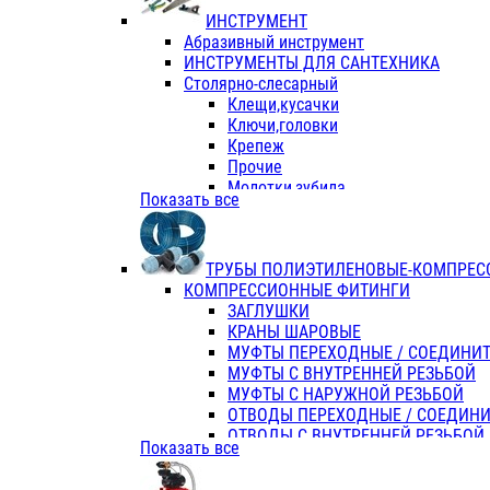
ИНСТРУМЕНТ
Абразивный инструмент
ИНСТРУМЕНТЫ ДЛЯ САНТЕХНИКА
Столярно-слесарный
Клещи,кусачки
Ключи,головки
Крепеж
Прочие
Молотки,зубила
Показать все
Пассатижи,тонкогубцы,утконосы
Напильники,надфили,рашпили
Ножовки по дереву
ТРУБЫ ПОЛИЭТИЛЕНОВЫЕ-КОМПРЕС
Отвертки
КОМПРЕССИОННЫЕ ФИТИНГИ
Хоз. инвентарь
ЗАГЛУШКИ
ЭЛ. ИНСТРУМЕНТ OASIS
КРАНЫ ШАРОВЫЕ
МУФТЫ ПЕРЕХОДНЫЕ / СОЕДИНИ
МУФТЫ С ВНУТРЕННЕЙ РЕЗЬБОЙ
МУФТЫ С НАРУЖНОЙ РЕЗЬБОЙ
ОТВОДЫ ПЕРЕХОДНЫЕ / СОЕДИН
ОТВОДЫ С ВНУТРЕННЕЙ РЕЗЬБОЙ
Показать все
ОТВОДЫ С НАРУЖНОЙ РЕЗЬБОЙ
СЕДЕЛКИ