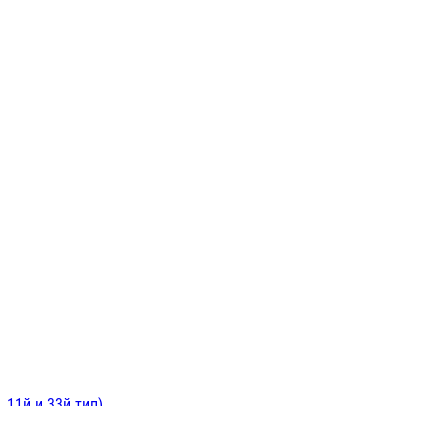
ИНИТЕЛЬНЫЕ
ОЙ
Е
 11й и 33й тип)