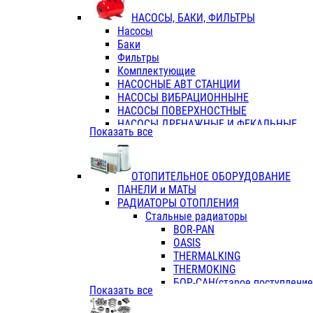
ФЛАНЦЫ / ВТУЛКИ
НАСОСЫ, БАКИ, ФИЛЬТРЫ
ТРОЙНИКИ ПЕРЕХОДНЫЕ / СОЕД
Насосы
ТРОЙНИКИ С ВНУТРЕННЕЙ РЕЗЬБ
Баки
ТРОЙНИКИ С НАРУЖНОЙ РЕЗЬБОЙ
Фильтры
КОЛЬЦА РЕЗИНОВЫЕ
Комплектующие
ТРУБЫ НАПОРНЫЕ
НАСОСНЫЕ АВТ СТАНЦИИ
ТРУБЫ ГОФРИРОВАННЫЕ ДВУХСЛ.
НАСОСЫ ВИБРАЦИОННЫНЕ
ТРУБЫ ПОЛИЭТИЛЕНОВЫЕ
НАСОСЫ ПОВЕРХНОСТНЫЕ
НАСОСЫ ДРЕНАЖНЫЕ И ФЕКАЛЬНЫЕ
Показать все
НАСОСЫ ПОВЫСИТ и ЦИРКУЛЯЦИОННЫ
НАСОСЫ СКВАЖИННЫЕ
ОТОПИТЕЛЬНОЕ ОБОРУДОВАНИЕ
ПАНЕЛИ и МАТЫ
РАДИАТОРЫ ОТОПЛЕНИЯ
Стальные радиаторы
BOR-PAN
OASIS
THERMALKING
THERMOKING
БОР-САН(старое поступление,
Показать все
БОРСАН
AZARIO