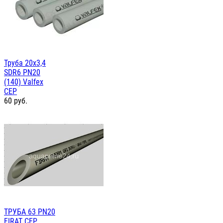
Труба 20х3,4
SDR6 PN20
(140) Valfex
СЕР
60
руб.
ТРУБА 63 PN20
FIRAT СЕР