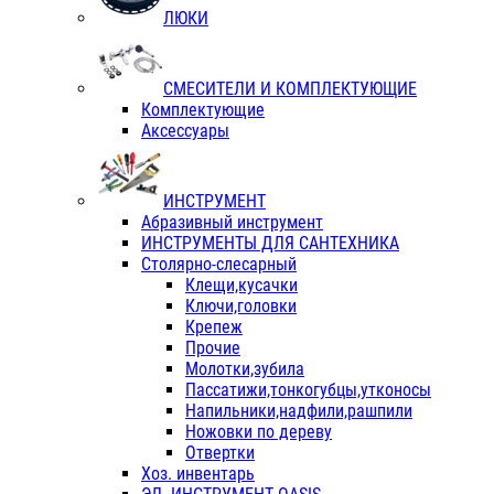
ЛЮКИ
СМЕСИТЕЛИ И КОМПЛЕКТУЮЩИЕ
Комплектующие
Аксессуары
ИНСТРУМЕНТ
Абразивный инструмент
ИНСТРУМЕНТЫ ДЛЯ САНТЕХНИКА
Столярно-слесарный
Клещи,кусачки
Ключи,головки
Крепеж
Прочие
Молотки,зубила
Пассатижи,тонкогубцы,утконосы
Напильники,надфили,рашпили
Ножовки по дереву
Отвертки
Хоз. инвентарь