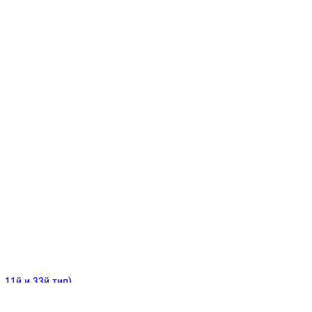
ИНИТЕЛЬНЫЕ
ОЙ
Е
 11й и 33й тип)