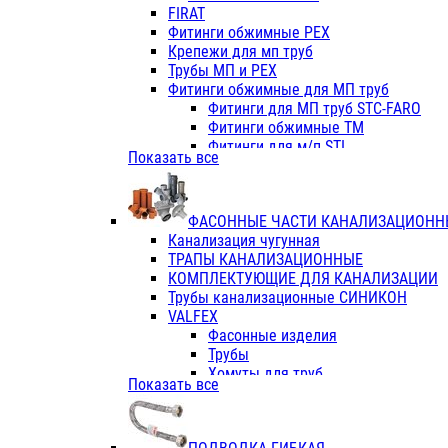
Фитинги ПП белые
FIRAT
Фитинги ПП белые
Фитинги обжимные PEX
Фитинги ППс металл.белые
Крепежи для мп труб
VALFEX
Трубы МП и PEX
Трубы PE-RT
Фитинги обжимные для МП труб
Трубы ПП водопровод белые
Фитинги для МП труб STC-FARO
Трубы ПП водопровод серые
Фитинги обжимные ТМ
Трубы армированные стекловолок
Фитинги для м/п STI
Показать все
Трубы армированные стекловолок
Фитинги для МП труб TITAN
Фитинги ПП серые
Фитинги для МП труб JIF
Краны
VALTEC
Фитинги с металл. серые
ФАСОННЫЕ ЧАСТИ КАНАЛИЗАЦИОНН
TK
Фитинги ПП (серые)
Канализация чугунная
VALFEX
Фитинги ПП белые
ТРАПЫ КАНАЛИЗАЦИОННЫЕ
Краны
КОМПЛЕКТУЮЩИЕ ДЛЯ КАНАЛИЗАЦИИ
Фитинги ПП (белые)
Трубы канализационные СИНИКОН
Фитинги ПП с металлом бел
VALFEX
ПК КОНТУР
Фасонные изделия
Краны полипропиленовые
Трубы
Трубы полипропиленивые
Хомуты для труб
Показать все
Труба PPR PN20
ПВХ (стройполимер)
Труба PPR-AL-PPR PN25(цент
Трубы
Труба PPR-GF-PPR PN25(арми
Фасонные изделия
Фитинги полипропиленовые