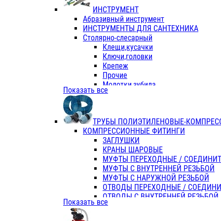
ИНСТРУМЕНТ
Абразивный инструмент
ИНСТРУМЕНТЫ ДЛЯ САНТЕХНИКА
Столярно-слесарный
Клещи,кусачки
Ключи,головки
Крепеж
Прочие
Молотки,зубила
Показать все
Пассатижи,тонкогубцы,утконосы
Напильники,надфили,рашпили
Ножовки по дереву
ТРУБЫ ПОЛИЭТИЛЕНОВЫЕ-КОМПРЕС
Отвертки
КОМПРЕССИОННЫЕ ФИТИНГИ
Хоз. инвентарь
ЗАГЛУШКИ
ЭЛ. ИНСТРУМЕНТ OASIS
КРАНЫ ШАРОВЫЕ
МУФТЫ ПЕРЕХОДНЫЕ / СОЕДИНИ
МУФТЫ С ВНУТРЕННЕЙ РЕЗЬБОЙ
МУФТЫ С НАРУЖНОЙ РЕЗЬБОЙ
ОТВОДЫ ПЕРЕХОДНЫЕ / СОЕДИН
ОТВОДЫ С ВНУТРЕННЕЙ РЕЗЬБОЙ
Показать все
ОТВОДЫ С НАРУЖНОЙ РЕЗЬБОЙ
СЕДЕЛКИ