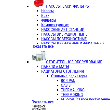
ФЛАНЦЫ / ВТУЛКИ
НАСОСЫ, БАКИ, ФИЛЬТРЫ
ТРОЙНИКИ ПЕРЕХОДНЫЕ / СОЕД
Насосы
ТРОЙНИКИ С ВНУТРЕННЕЙ РЕЗЬБ
Баки
ТРОЙНИКИ С НАРУЖНОЙ РЕЗЬБОЙ
Фильтры
КОЛЬЦА РЕЗИНОВЫЕ
Комплектующие
ТРУБЫ НАПОРНЫЕ
НАСОСНЫЕ АВТ СТАНЦИИ
ТРУБЫ ГОФРИРОВАННЫЕ ДВУХСЛ.
НАСОСЫ ВИБРАЦИОННЫНЕ
ТРУБЫ ПОЛИЭТИЛЕНОВЫЕ
НАСОСЫ ПОВЕРХНОСТНЫЕ
НАСОСЫ ДРЕНАЖНЫЕ И ФЕКАЛЬНЫЕ
Показать все
НАСОСЫ ПОВЫСИТ и ЦИРКУЛЯЦИОННЫ
НАСОСЫ СКВАЖИННЫЕ
ОТОПИТЕЛЬНОЕ ОБОРУДОВАНИЕ
ПАНЕЛИ и МАТЫ
РАДИАТОРЫ ОТОПЛЕНИЯ
Стальные радиаторы
BOR-PAN
OASIS
THERMALKING
THERMOKING
БОР-САН(старое поступление,
Показать все
БОРСАН
AZARIO