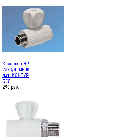
Кран шар НР
25х3/4" мини
лат. КОНТУР
БЕЛ
290
руб.