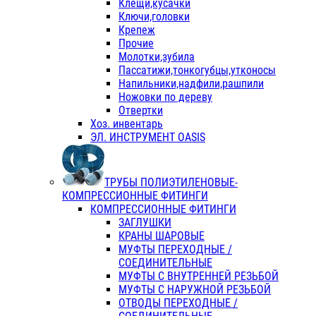
Клещи,кусачки
Ключи,головки
Крепеж
Прочие
Молотки,зубила
Пассатижи,тонкогубцы,утконосы
Напильники,надфили,рашпили
Ножовки по дереву
Отвертки
Хоз. инвентарь
ЭЛ. ИНСТРУМЕНТ OASIS
ТРУБЫ ПОЛИЭТИЛЕНОВЫЕ-
КОМПРЕССИОННЫЕ ФИТИНГИ
КОМПРЕССИОННЫЕ ФИТИНГИ
ЗАГЛУШКИ
КРАНЫ ШАРОВЫЕ
МУФТЫ ПЕРЕХОДНЫЕ /
СОЕДИНИТЕЛЬНЫЕ
МУФТЫ С ВНУТРЕННЕЙ РЕЗЬБОЙ
МУФТЫ С НАРУЖНОЙ РЕЗЬБОЙ
ОТВОДЫ ПЕРЕХОДНЫЕ /