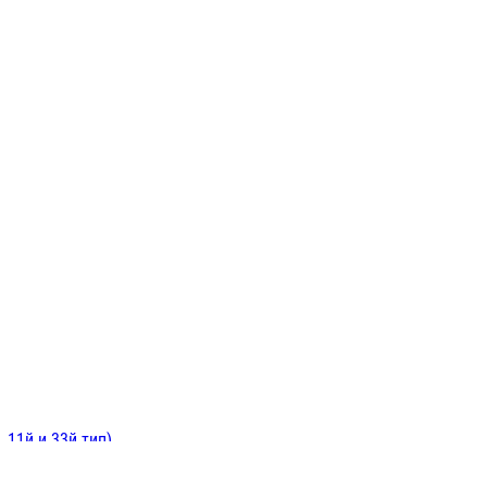
ИНИТЕЛЬНЫЕ
ОЙ
Е
 11й и 33й тип)