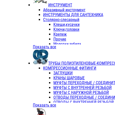
ИНСТРУМЕНТ
Абразивный инструмент
ИНСТРУМЕНТЫ ДЛЯ САНТЕХНИКА
Столярно-слесарный
Клещи,кусачки
Ключи,головки
Крепеж
Прочие
Молотки,зубила
Показать все
Пассатижи,тонкогубцы,утконосы
Напильники,надфили,рашпили
Ножовки по дереву
ТРУБЫ ПОЛИЭТИЛЕНОВЫЕ-КОМПРЕС
Отвертки
КОМПРЕССИОННЫЕ ФИТИНГИ
Хоз. инвентарь
ЗАГЛУШКИ
ЭЛ. ИНСТРУМЕНТ OASIS
КРАНЫ ШАРОВЫЕ
МУФТЫ ПЕРЕХОДНЫЕ / СОЕДИНИ
МУФТЫ С ВНУТРЕННЕЙ РЕЗЬБОЙ
МУФТЫ С НАРУЖНОЙ РЕЗЬБОЙ
ОТВОДЫ ПЕРЕХОДНЫЕ / СОЕДИН
ОТВОДЫ С ВНУТРЕННЕЙ РЕЗЬБОЙ
Показать все
ОТВОДЫ С НАРУЖНОЙ РЕЗЬБОЙ
СЕДЕЛКИ