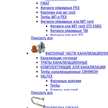
Фитинги ПП белые
FIRAT
Фитинги ПП белые
Фитинги обжимные PEX
Фитинги ППс металл.белые
Крепежи для мп труб
VALFEX
Трубы МП и PEX
Трубы PE-RT
Фитинги обжимные для МП труб
Трубы ПП водопровод белые
Фитинги для МП труб STC-FARO
Трубы ПП водопровод серые
Фитинги обжимные ТМ
Трубы армированные стекловолок
Фитинги для м/п STI
Показать все
Трубы армированные стекловолок
Фитинги для МП труб TITAN
Фитинги ПП серые
Фитинги для МП труб JIF
Краны
VALTEC
Фитинги с металл. серые
ФАСОННЫЕ ЧАСТИ КАНАЛИЗАЦИОНН
TK
Фитинги ПП (серые)
Канализация чугунная
VALFEX
Фитинги ПП белые
ТРАПЫ КАНАЛИЗАЦИОННЫЕ
Краны
КОМПЛЕКТУЮЩИЕ ДЛЯ КАНАЛИЗАЦИИ
Фитинги ПП (белые)
Трубы канализационные СИНИКОН
Фитинги ПП с металлом бел
VALFEX
ПК КОНТУР
Фасонные изделия
Краны полипропиленовые
Трубы
Трубы полипропиленивые
Хомуты для труб
Показать все
Труба PPR PN20
ПВХ (стройполимер)
Труба PPR-AL-PPR PN25(цент
Трубы
Труба PPR-GF-PPR PN25(арми
Фасонные изделия
Фитинги полипропиленовые