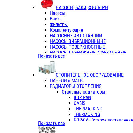
ФЛАНЦЫ / ВТУЛКИ
НАСОСЫ, БАКИ, ФИЛЬТРЫ
ТРОЙНИКИ ПЕРЕХОДНЫЕ / СОЕД
Насосы
ТРОЙНИКИ С ВНУТРЕННЕЙ РЕЗЬБ
Баки
ТРОЙНИКИ С НАРУЖНОЙ РЕЗЬБОЙ
Фильтры
КОЛЬЦА РЕЗИНОВЫЕ
Комплектующие
ТРУБЫ НАПОРНЫЕ
НАСОСНЫЕ АВТ СТАНЦИИ
ТРУБЫ ГОФРИРОВАННЫЕ ДВУХСЛ.
НАСОСЫ ВИБРАЦИОННЫНЕ
ТРУБЫ ПОЛИЭТИЛЕНОВЫЕ
НАСОСЫ ПОВЕРХНОСТНЫЕ
НАСОСЫ ДРЕНАЖНЫЕ И ФЕКАЛЬНЫЕ
Показать все
НАСОСЫ ПОВЫСИТ и ЦИРКУЛЯЦИОННЫ
НАСОСЫ СКВАЖИННЫЕ
ОТОПИТЕЛЬНОЕ ОБОРУДОВАНИЕ
ПАНЕЛИ и МАТЫ
РАДИАТОРЫ ОТОПЛЕНИЯ
Стальные радиаторы
BOR-PAN
OASIS
THERMALKING
THERMOKING
БОР-САН(старое поступление,
Показать все
БОРСАН
AZARIO