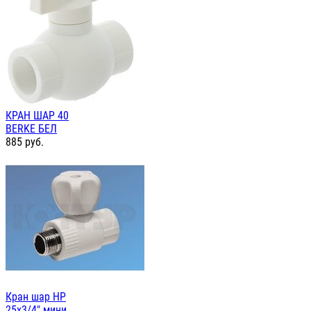
КРАН ШАР 40
BERKE БЕЛ
885
руб.
Кран шар НР
25х3/4" мини