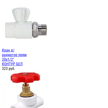
Кран д/
радиатор прям
20х1/2"
КОНТУР БЕЛ
323
руб.