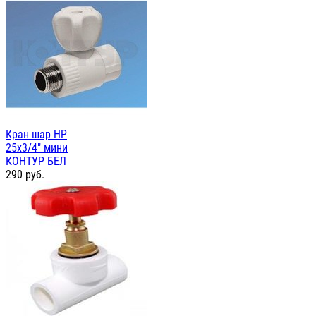
Кран шар НР
25х3/4" мини
КОНТУР БЕЛ
290
руб.