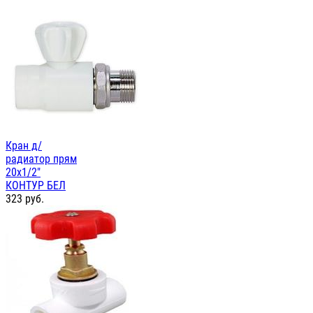
Кран д/
радиатор прям
20х1/2"
КОНТУР БЕЛ
323
руб.