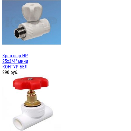
Кран шар НР
25х3/4" мини
КОНТУР БЕЛ
290
руб.