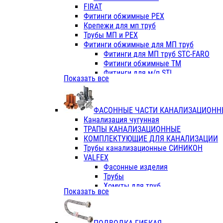
Фитинги ПП белые
FIRAT
Фитинги ПП белые
Фитинги обжимные PEX
Фитинги ППс металл.белые
Крепежи для мп труб
VALFEX
Трубы МП и PEX
Трубы PE-RT
Фитинги обжимные для МП труб
Трубы ПП водопровод белые
Фитинги для МП труб STC-FARO
Трубы ПП водопровод серые
Фитинги обжимные ТМ
Трубы армированные стекловолок
Фитинги для м/п STI
Показать все
Трубы армированные стекловолок
Фитинги для МП труб TITAN
Фитинги ПП серые
Фитинги для МП труб JIF
Краны
VALTEC
Фитинги с металл. серые
ФАСОННЫЕ ЧАСТИ КАНАЛИЗАЦИОНН
TK
Фитинги ПП (серые)
Канализация чугунная
VALFEX
Фитинги ПП белые
ТРАПЫ КАНАЛИЗАЦИОННЫЕ
Краны
КОМПЛЕКТУЮЩИЕ ДЛЯ КАНАЛИЗАЦИИ
Фитинги ПП (белые)
Трубы канализационные СИНИКОН
Фитинги ПП с металлом бел
VALFEX
ПК КОНТУР
Фасонные изделия
Краны полипропиленовые
Трубы
Трубы полипропиленивые
Хомуты для труб
Показать все
Труба PPR PN20
ПВХ (стройполимер)
Труба PPR-AL-PPR PN25(цент
Трубы
Труба PPR-GF-PPR PN25(арми
Фасонные изделия
Фитинги полипропиленовые