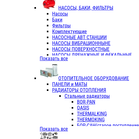
ФЛАНЦЫ / ВТУЛКИ
НАСОСЫ, БАКИ, ФИЛЬТРЫ
ТРОЙНИКИ ПЕРЕХОДНЫЕ / СОЕД
Насосы
ТРОЙНИКИ С ВНУТРЕННЕЙ РЕЗЬБ
Баки
ТРОЙНИКИ С НАРУЖНОЙ РЕЗЬБОЙ
Фильтры
КОЛЬЦА РЕЗИНОВЫЕ
Комплектующие
ТРУБЫ НАПОРНЫЕ
НАСОСНЫЕ АВТ СТАНЦИИ
ТРУБЫ ГОФРИРОВАННЫЕ ДВУХСЛ.
НАСОСЫ ВИБРАЦИОННЫНЕ
ТРУБЫ ПОЛИЭТИЛЕНОВЫЕ
НАСОСЫ ПОВЕРХНОСТНЫЕ
НАСОСЫ ДРЕНАЖНЫЕ И ФЕКАЛЬНЫЕ
Показать все
НАСОСЫ ПОВЫСИТ и ЦИРКУЛЯЦИОННЫ
НАСОСЫ СКВАЖИННЫЕ
ОТОПИТЕЛЬНОЕ ОБОРУДОВАНИЕ
ПАНЕЛИ и МАТЫ
РАДИАТОРЫ ОТОПЛЕНИЯ
Стальные радиаторы
BOR-PAN
OASIS
THERMALKING
THERMOKING
БОР-САН(старое поступление,
Показать все
БОРСАН
AZARIO