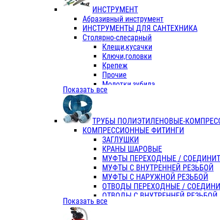
ИНСТРУМЕНТ
Абразивный инструмент
ИНСТРУМЕНТЫ ДЛЯ САНТЕХНИКА
Столярно-слесарный
Клещи,кусачки
Ключи,головки
Крепеж
Прочие
Молотки,зубила
Показать все
Пассатижи,тонкогубцы,утконосы
Напильники,надфили,рашпили
Ножовки по дереву
ТРУБЫ ПОЛИЭТИЛЕНОВЫЕ-КОМПРЕС
Отвертки
КОМПРЕССИОННЫЕ ФИТИНГИ
Хоз. инвентарь
ЗАГЛУШКИ
ЭЛ. ИНСТРУМЕНТ OASIS
КРАНЫ ШАРОВЫЕ
МУФТЫ ПЕРЕХОДНЫЕ / СОЕДИНИ
МУФТЫ С ВНУТРЕННЕЙ РЕЗЬБОЙ
МУФТЫ С НАРУЖНОЙ РЕЗЬБОЙ
ОТВОДЫ ПЕРЕХОДНЫЕ / СОЕДИН
ОТВОДЫ С ВНУТРЕННЕЙ РЕЗЬБОЙ
Показать все
ОТВОДЫ С НАРУЖНОЙ РЕЗЬБОЙ
СЕДЕЛКИ