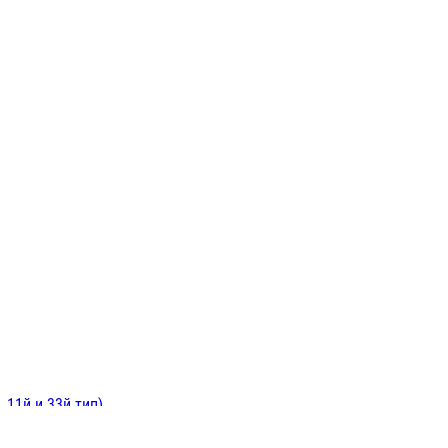
ИНИТЕЛЬНЫЕ
ОЙ
Е
 11й и 33й тип)