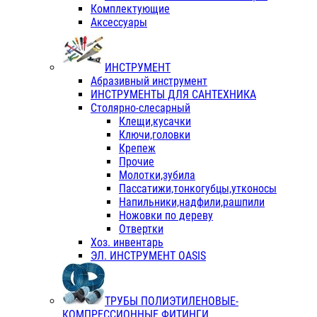
Комплектующие
Аксессуары
ИНСТРУМЕНТ
Абразивный инструмент
ИНСТРУМЕНТЫ ДЛЯ САНТЕХНИКА
Столярно-слесарный
Клещи,кусачки
Ключи,головки
Крепеж
Прочие
Молотки,зубила
Пассатижи,тонкогубцы,утконосы
Напильники,надфили,рашпили
Ножовки по дереву
Отвертки
Хоз. инвентарь
ЭЛ. ИНСТРУМЕНТ OASIS
ТРУБЫ ПОЛИЭТИЛЕНОВЫЕ-
КОМПРЕССИОННЫЕ ФИТИНГИ