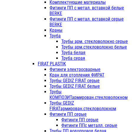
Комплектующие материалы
Фитинги ПП с метал. вставкой белые
BERKE
Фитинги ПП с метал. вставкой серые
BERKE
Краны
Труба
Трубы арм. стекловолокно серые
Трубы арм.стекловолокно белые
Труба белая
Труба серая
FIRAT PLASTIK
Фитинги электросварные
Кран для отопления ФИРАТ
Трубы GEDIZ FIRAT серые
Трубы GEDIZ FIRAT белые
Трубы
КОМПОЗИТармирован.стекловолокном
Трубы GEDIZ
FIRATармирован.стекловолокном
Фитинги ПП серые
Фитинги ПП серые
Фитинги ППс металл. серые
Трубы ПП водопровод белая