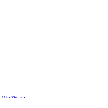
ИНИТЕЛЬНЫЕ
ОЙ
Е
 11й и 33й тип)