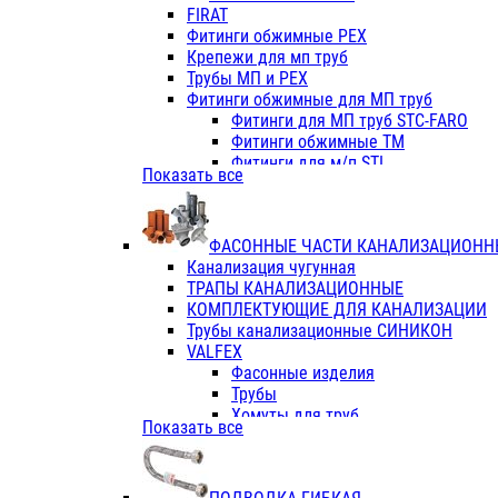
Фитинги ПП белые
FIRAT
Фитинги ПП белые
Фитинги обжимные PEX
Фитинги ППс металл.белые
Крепежи для мп труб
VALFEX
Трубы МП и PEX
Трубы PE-RT
Фитинги обжимные для МП труб
Трубы ПП водопровод белые
Фитинги для МП труб STC-FARO
Трубы ПП водопровод серые
Фитинги обжимные ТМ
Трубы армированные стекловолок
Фитинги для м/п STI
Показать все
Трубы армированные стекловолок
Фитинги для МП труб TITAN
Фитинги ПП серые
Фитинги для МП труб JIF
Краны
VALTEC
Фитинги с металл. серые
ФАСОННЫЕ ЧАСТИ КАНАЛИЗАЦИОНН
TK
Фитинги ПП (серые)
Канализация чугунная
VALFEX
Фитинги ПП белые
ТРАПЫ КАНАЛИЗАЦИОННЫЕ
Краны
КОМПЛЕКТУЮЩИЕ ДЛЯ КАНАЛИЗАЦИИ
Фитинги ПП (белые)
Трубы канализационные СИНИКОН
Фитинги ПП с металлом бел
VALFEX
ПК КОНТУР
Фасонные изделия
Краны полипропиленовые
Трубы
Трубы полипропиленивые
Хомуты для труб
Показать все
Труба PPR PN20
ПВХ (стройполимер)
Труба PPR-AL-PPR PN25(цент
Трубы
Труба PPR-GF-PPR PN25(арми
Фасонные изделия
Фитинги полипропиленовые