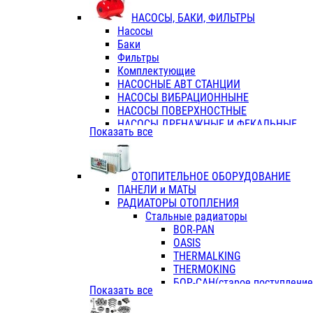
ФЛАНЦЫ / ВТУЛКИ
НАСОСЫ, БАКИ, ФИЛЬТРЫ
ТРОЙНИКИ ПЕРЕХОДНЫЕ / СОЕД
Насосы
ТРОЙНИКИ С ВНУТРЕННЕЙ РЕЗЬБ
Баки
ТРОЙНИКИ С НАРУЖНОЙ РЕЗЬБОЙ
Фильтры
КОЛЬЦА РЕЗИНОВЫЕ
Комплектующие
ТРУБЫ НАПОРНЫЕ
НАСОСНЫЕ АВТ СТАНЦИИ
ТРУБЫ ГОФРИРОВАННЫЕ ДВУХСЛ.
НАСОСЫ ВИБРАЦИОННЫНЕ
ТРУБЫ ПОЛИЭТИЛЕНОВЫЕ
НАСОСЫ ПОВЕРХНОСТНЫЕ
НАСОСЫ ДРЕНАЖНЫЕ И ФЕКАЛЬНЫЕ
Показать все
НАСОСЫ ПОВЫСИТ и ЦИРКУЛЯЦИОННЫ
НАСОСЫ СКВАЖИННЫЕ
ОТОПИТЕЛЬНОЕ ОБОРУДОВАНИЕ
ПАНЕЛИ и МАТЫ
РАДИАТОРЫ ОТОПЛЕНИЯ
Стальные радиаторы
BOR-PAN
OASIS
THERMALKING
THERMOKING
БОР-САН(старое поступление,
Показать все
БОРСАН
AZARIO