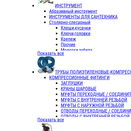
ИНСТРУМЕНТ
Абразивный инструмент
ИНСТРУМЕНТЫ ДЛЯ САНТЕХНИКА
Столярно-слесарный
Клещи,кусачки
Ключи,головки
Крепеж
Прочие
Молотки,зубила
Показать все
Пассатижи,тонкогубцы,утконосы
Напильники,надфили,рашпили
Ножовки по дереву
ТРУБЫ ПОЛИЭТИЛЕНОВЫЕ-КОМПРЕС
Отвертки
КОМПРЕССИОННЫЕ ФИТИНГИ
Хоз. инвентарь
ЗАГЛУШКИ
ЭЛ. ИНСТРУМЕНТ OASIS
КРАНЫ ШАРОВЫЕ
МУФТЫ ПЕРЕХОДНЫЕ / СОЕДИНИ
МУФТЫ С ВНУТРЕННЕЙ РЕЗЬБОЙ
МУФТЫ С НАРУЖНОЙ РЕЗЬБОЙ
ОТВОДЫ ПЕРЕХОДНЫЕ / СОЕДИН
ОТВОДЫ С ВНУТРЕННЕЙ РЕЗЬБОЙ
Показать все
ОТВОДЫ С НАРУЖНОЙ РЕЗЬБОЙ
СЕДЕЛКИ