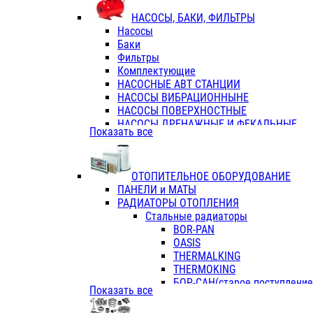
ФЛАНЦЫ / ВТУЛКИ
НАСОСЫ, БАКИ, ФИЛЬТРЫ
ТРОЙНИКИ ПЕРЕХОДНЫЕ / СОЕД
Насосы
ТРОЙНИКИ С ВНУТРЕННЕЙ РЕЗЬБ
Баки
ТРОЙНИКИ С НАРУЖНОЙ РЕЗЬБОЙ
Фильтры
КОЛЬЦА РЕЗИНОВЫЕ
Комплектующие
ТРУБЫ НАПОРНЫЕ
НАСОСНЫЕ АВТ СТАНЦИИ
ТРУБЫ ГОФРИРОВАННЫЕ ДВУХСЛ.
НАСОСЫ ВИБРАЦИОННЫНЕ
ТРУБЫ ПОЛИЭТИЛЕНОВЫЕ
НАСОСЫ ПОВЕРХНОСТНЫЕ
НАСОСЫ ДРЕНАЖНЫЕ И ФЕКАЛЬНЫЕ
Показать все
НАСОСЫ ПОВЫСИТ и ЦИРКУЛЯЦИОННЫ
НАСОСЫ СКВАЖИННЫЕ
ОТОПИТЕЛЬНОЕ ОБОРУДОВАНИЕ
ПАНЕЛИ и МАТЫ
РАДИАТОРЫ ОТОПЛЕНИЯ
Стальные радиаторы
BOR-PAN
OASIS
THERMALKING
THERMOKING
БОР-САН(старое поступление,
Показать все
БОРСАН
AZARIO