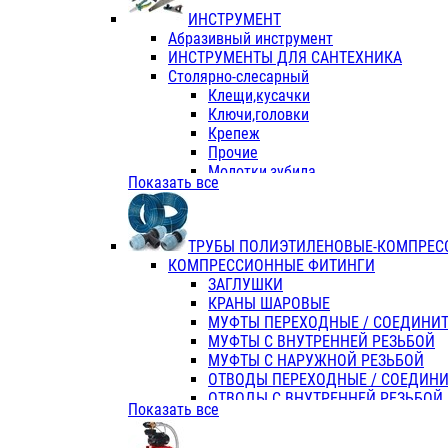
ИНСТРУМЕНТ
Абразивный инструмент
ИНСТРУМЕНТЫ ДЛЯ САНТЕХНИКА
Столярно-слесарный
Клещи,кусачки
Ключи,головки
Крепеж
Прочие
Молотки,зубила
Показать все
Пассатижи,тонкогубцы,утконосы
Напильники,надфили,рашпили
Ножовки по дереву
ТРУБЫ ПОЛИЭТИЛЕНОВЫЕ-КОМПРЕС
Отвертки
КОМПРЕССИОННЫЕ ФИТИНГИ
Хоз. инвентарь
ЗАГЛУШКИ
ЭЛ. ИНСТРУМЕНТ OASIS
КРАНЫ ШАРОВЫЕ
МУФТЫ ПЕРЕХОДНЫЕ / СОЕДИНИ
МУФТЫ С ВНУТРЕННЕЙ РЕЗЬБОЙ
МУФТЫ С НАРУЖНОЙ РЕЗЬБОЙ
ОТВОДЫ ПЕРЕХОДНЫЕ / СОЕДИН
ОТВОДЫ С ВНУТРЕННЕЙ РЕЗЬБОЙ
Показать все
ОТВОДЫ С НАРУЖНОЙ РЕЗЬБОЙ
СЕДЕЛКИ