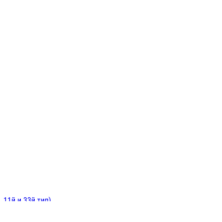
ИНИТЕЛЬНЫЕ
ОЙ
Е
 11й и 33й тип)