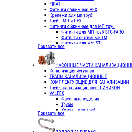
Фитинги ПП белые
FIRAT
Фитинги ПП белые
Фитинги обжимные PEX
Фитинги ППс металл.белые
Крепежи для мп труб
VALFEX
Трубы МП и PEX
Трубы PE-RT
Фитинги обжимные для МП труб
Трубы ПП водопровод белые
Фитинги для МП труб STC-FARO
Трубы ПП водопровод серые
Фитинги обжимные ТМ
Трубы армированные стекловолок
Фитинги для м/п STI
Показать все
Трубы армированные стекловолок
Фитинги для МП труб TITAN
Фитинги ПП серые
Фитинги для МП труб JIF
Краны
VALTEC
Фитинги с металл. серые
ФАСОННЫЕ ЧАСТИ КАНАЛИЗАЦИОНН
TK
Фитинги ПП (серые)
Канализация чугунная
VALFEX
Фитинги ПП белые
ТРАПЫ КАНАЛИЗАЦИОННЫЕ
Краны
КОМПЛЕКТУЮЩИЕ ДЛЯ КАНАЛИЗАЦИИ
Фитинги ПП (белые)
Трубы канализационные СИНИКОН
Фитинги ПП с металлом бел
VALFEX
ПК КОНТУР
Фасонные изделия
Краны полипропиленовые
Трубы
Трубы полипропиленивые
Хомуты для труб
Показать все
Труба PPR PN20
ПВХ (стройполимер)
Труба PPR-AL-PPR PN25(цент
Трубы
Труба PPR-GF-PPR PN25(арми
Фасонные изделия
Фитинги полипропиленовые